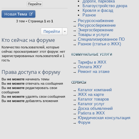
Дороги, парковка
Благоустройство двора
Кровля и фасад
Новая
Тема
Разное
→
Ресурсоснабжение
3 тем • Страница
1
из
1
→
Ресурсосбережение
→
Энергосбережение
Перейти
→
Товары и услуги
Кто сейчас на форуме
→
Специализированное ПО
→
Разное (статьи о ЖКХ)
Количество пользователей, которые
сейчас просматривают этот форум: нет
зарегистрированных пользователей и 1
гость
→
Тарифы в ЖКХ
→
Оплата ЖКУ
Права доступа к форуму
→
Ремонт на этаже
Вы
не можете
начинать темы
Вы
не можете
отвечать на сообщения
Вы
не можете
редактировать свои
→
Каталог компаний
сообщения
→
ЖКХ на карте
Вы
не можете
удалять свои сообщения
→
Каталог товаров
Вы
не можете
добавлять вложения
→
Каталог услуг
→
Доска объявлений
→
Работа в ЖКХ
→
Юридическая консультация
→
Форум