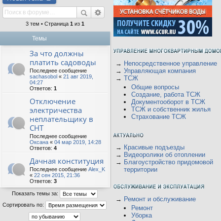
3 тем • Страница
1
из
1
Темы
За что должны
платить садоводы
→
Непосредственное управление
→
Управляющая компания
Последнее сообщение
sachasobol
«
21 авг 2019,
→
ТСЖ
04:27
Общие вопросы
Ответов:
1
Создание, работа ТСЖ
Отключение
Документооборот в ТСЖ
электричества
ТСЖ и собственник жилья
Страхование ТСЖ
неплательщику в
СНТ
Последнее сообщение
Оксана
«
04 мар 2019, 14:28
→
Красивые подъезды
Ответов:
4
→
Видеоролики об отоплении
Дачная конституция
→
Благоустройство придомовой
территории
Последнее сообщение
Alex_K
«
22 сен 2015, 21:36
Ответов:
3
Показать темы за:
→
Ремонт и обслуживание
Сортировать по:
Ремонт
Уборка