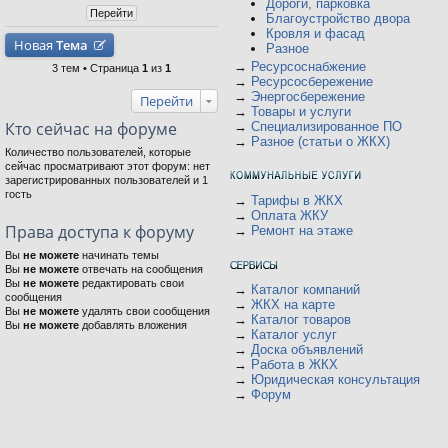
Дороги, парковка
Благоустройство двора
Кровля и фасад
Новая
Тема
Разное
→
Ресурсоснабжение
3 тем • Страница
1
из
1
→
Ресурсосбережение
→
Энергосбережение
Перейти
→
Товары и услуги
Кто сейчас на форуме
→
Специализированное ПО
→
Разное (статьи о ЖКХ)
Количество пользователей, которые
сейчас просматривают этот форум: нет
зарегистрированных пользователей и 1
гость
→
Тарифы в ЖКХ
→
Оплата ЖКУ
Права доступа к форуму
→
Ремонт на этаже
Вы
не можете
начинать темы
Вы
не можете
отвечать на сообщения
Вы
не можете
редактировать свои
→
Каталог компаний
сообщения
→
ЖКХ на карте
Вы
не можете
удалять свои сообщения
→
Каталог товаров
Вы
не можете
добавлять вложения
→
Каталог услуг
→
Доска объявлений
→
Работа в ЖКХ
→
Юридическая консультация
→
Форум