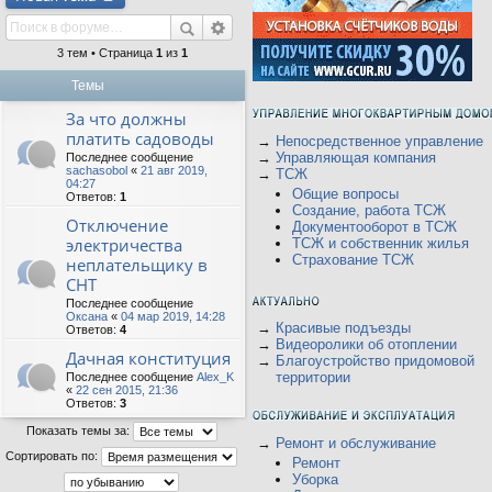
3 тем • Страница
1
из
1
Темы
За что должны
платить садоводы
→
Непосредственное управление
→
Управляющая компания
Последнее сообщение
sachasobol
«
21 авг 2019,
→
ТСЖ
04:27
Общие вопросы
Ответов:
1
Создание, работа ТСЖ
Отключение
Документооборот в ТСЖ
электричества
ТСЖ и собственник жилья
Страхование ТСЖ
неплательщику в
СНТ
Последнее сообщение
Оксана
«
04 мар 2019, 14:28
→
Красивые подъезды
Ответов:
4
→
Видеоролики об отоплении
Дачная конституция
→
Благоустройство придомовой
территории
Последнее сообщение
Alex_K
«
22 сен 2015, 21:36
Ответов:
3
Показать темы за:
→
Ремонт и обслуживание
Сортировать по:
Ремонт
Уборка