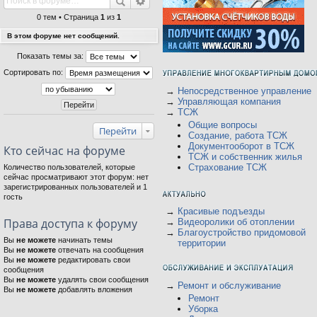
0 тем • Страница
1
из
1
В этом форуме нет сообщений.
Показать темы за:
Сортировать по:
→
Непосредственное управление
→
Управляющая компания
→
ТСЖ
Общие вопросы
Перейти
Создание, работа ТСЖ
Документооборот в ТСЖ
Кто сейчас на форуме
ТСЖ и собственник жилья
Страхование ТСЖ
Количество пользователей, которые
сейчас просматривают этот форум: нет
зарегистрированных пользователей и 1
гость
→
Красивые подъезды
Права доступа к форуму
→
Видеоролики об отоплении
→
Благоустройство придомовой
Вы
не можете
начинать темы
территории
Вы
не можете
отвечать на сообщения
Вы
не можете
редактировать свои
сообщения
Вы
не можете
удалять свои сообщения
→
Ремонт и обслуживание
Вы
не можете
добавлять вложения
Ремонт
Уборка