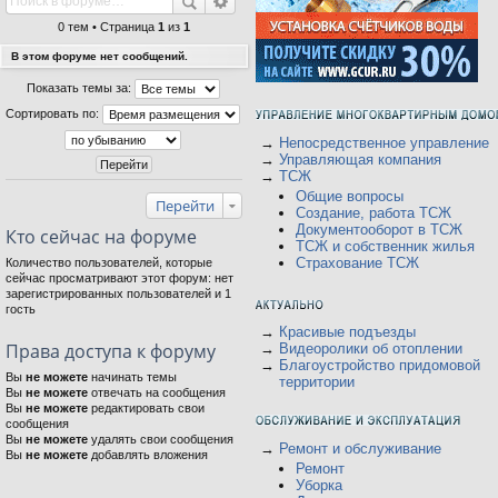
0 тем • Страница
1
из
1
В этом форуме нет сообщений.
Показать темы за:
Сортировать по:
→
Непосредственное управление
→
Управляющая компания
→
ТСЖ
Общие вопросы
Перейти
Создание, работа ТСЖ
Документооборот в ТСЖ
Кто сейчас на форуме
ТСЖ и собственник жилья
Страхование ТСЖ
Количество пользователей, которые
сейчас просматривают этот форум: нет
зарегистрированных пользователей и 1
гость
→
Красивые подъезды
Права доступа к форуму
→
Видеоролики об отоплении
→
Благоустройство придомовой
Вы
не можете
начинать темы
территории
Вы
не можете
отвечать на сообщения
Вы
не можете
редактировать свои
сообщения
Вы
не можете
удалять свои сообщения
→
Ремонт и обслуживание
Вы
не можете
добавлять вложения
Ремонт
Уборка