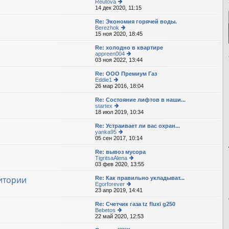
Reutova
14 дек 2020, 11:15
е
р
е
Re: Экономия горячей воды.
йт
Berezhok
и
15 ноя 2020, 18:45
е
к
р
п
е
Re: холодно в квартире
о
йт
appreen004
с
и
03 ноя 2022, 13:44
е
л
к
р
е
п
е
Re: ООО Премиум Газ
д
о
йт
Eddie1
н
с
и
26 мар 2016, 18:04
е
е
л
к
р
м
е
п
е
Re: Состояние лифтов в наши...
у
д
о
йт
startex
с
н
с
и
18 июл 2019, 10:34
е
о
е
л
к
р
о
м
е
п
е
б
Re: Устраивает ли вас охран...
у
д
о
йт
щ
yanka95
с
н
с
и
е
05 сен 2017, 10:14
е
о
е
л
к
н
р
о
м
е
п
и
е
б
Re: вывоз мусора
у
д
о
ю
йт
щ
TigritsaAlena
с
н
с
и
е
03 фев 2020, 13:55
о
е
е
л
к
н
о
р
м
е
п
и
б
е
итории
Re: Как правильно укладыват...
у
д
о
ю
щ
йт
Egorforever
с
н
с
е
и
23 апр 2019, 14:41
о
е
е
л
н
к
о
р
м
е
и
п
б
е
Re: Счетчик газа tz fluxi g250
у
д
ю
о
щ
йт
Bebetos
с
н
с
е
и
22 май 2020, 12:53
о
е
е
л
н
к
о
р
м
е
и
п
б
е