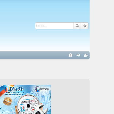
С
A
хо
ег
Q
д
ис
тр
ац
ия