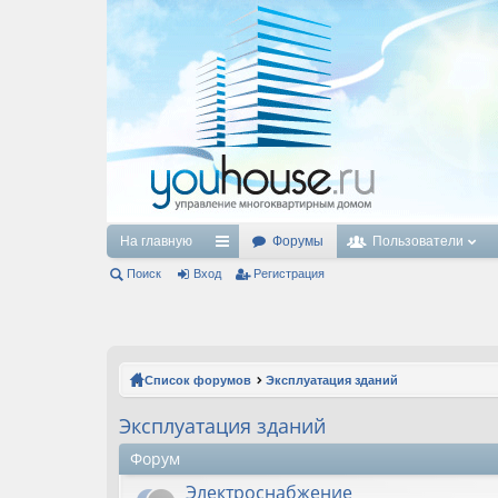
На главную
Форумы
Пользователи
Поиск
Вход
с
Регистрация
ы
лк
и
Список форумов
Эксплуатация зданий
Эксплуатация зданий
Форум
Электроснабжение