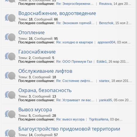
Последнее сообщение:
Re: Энергосбережение в дома...
Reutova
, 14 дек 2020, 11:15
Водоснабжение, водоотведение
Темы
:
18
,
Сообщений
:
66
Последнее сообщение:
Re: Экономия горячей воды.
Berezhok
, 15 ноя 2020, 18:45
Отопление
Темы
:
16
,
Сообщений
:
95
Последнее сообщение:
Re: холодно в квартире
appreen004
, 03 ноя 2022, 13:44
Газоснабжение
Темы
:
2
,
Сообщений
:
5
Последнее сообщение:
Re: ООО Премиум Газ
Eddie1
, 26 мар 2016, 18:04
Обслуживание лифтов
Темы
:
3
,
Сообщений
:
18
Последнее сообщение:
Re: Состояние лифтов в наши...
startex
, 18 июл 2019, 10:34
Охрана, безопасность
Темы
:
3
,
Сообщений
:
13
Последнее сообщение:
Re: Устраивает ли вас охран...
yanka95
, 05 сен 2017, 10:14
Вывоз мусора
Темы
:
5
,
Сообщений
:
28
Последнее сообщение:
Re: вывоз мусора
TigritsaAlena
, 03 фев 2020, 13:55
Благоустройство придомовой территории
Темы
:
14
,
Сообщений
:
57