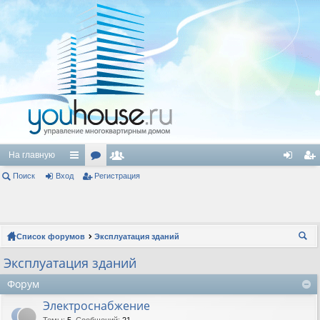
На главную
Поиск
Вход
с
ор
Регистрация
ол
хо
ег
ы
ум
ьз
д
ис
лк
ы
ов
тр
Список форумов
Эксплуатация зданий
и
ат
ац
ои
Эксплуатация зданий
ел
ия
ск
Форум
и
Электроснабжение
Темы
:
5
,
Сообщений
:
21