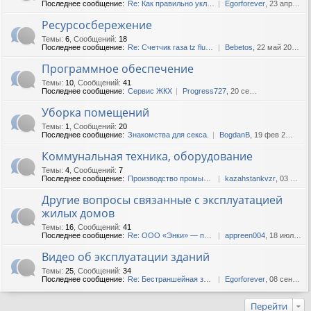
Последнее сообщение:
Re: Как правильно укладыват...
Egorforever
, 23 апр 2019, 14:41
Ресурсосбережение
Темы
:
6
,
Сообщений
:
18
Последнее сообщение:
Re: Счетчик газа tz fluxi g250
Bebetos
, 22 май 2020, 12:53
Программное обеспечение
Темы
:
10
,
Сообщений
:
41
Последнее сообщение:
Сервис ЖКХ
Progress727
, 20 сен 2018, 05:33
Уборка помещений
Темы
:
1
,
Сообщений
:
20
Последнее сообщение:
Знакомства для секса.
BogdanB
, 19 фев 2025, 04:38
Коммунальная техника, оборудование
Темы
:
4
,
Сообщений
:
7
Последнее сообщение:
Производство промышленных к...
kazahstankvzr
, 03 фев 2022, 13:52
Другие вопросы связанные с эксплуатацией
жилых домов
Темы
:
16
,
Сообщений
:
41
Последнее сообщение:
Re: ООО «Энки» — продажа ст...
appreen004
, 18 июл 2022, 09:11
Видео об эксплуатации зданий
Темы
:
25
,
Сообщений
:
34
Последнее сообщение:
Re: Бестраншейная замена во...
Egorforever
, 08 сен 2018, 18:06
Перейти