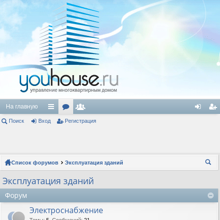
На главную
Поиск
Вход
с
ор
Регистрация
ол
хо
ег
ы
ум
ьз
д
ис
лк
ы
ов
тр
Список форумов
Эксплуатация зданий
и
ат
ац
ои
Эксплуатация зданий
ел
ия
ск
Форум
и
Электроснабжение
Темы
:
5
,
Сообщений
:
21