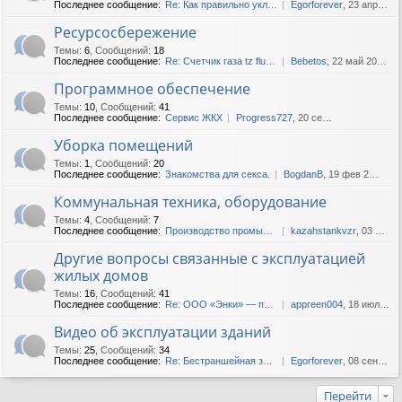
Последнее сообщение:
Re: Как правильно укладыват...
Egorforever
, 23 апр 2019, 14:41
Ресурсосбережение
Темы
:
6
,
Сообщений
:
18
Последнее сообщение:
Re: Счетчик газа tz fluxi g250
Bebetos
, 22 май 2020, 12:53
Программное обеспечение
Темы
:
10
,
Сообщений
:
41
Последнее сообщение:
Сервис ЖКХ
Progress727
, 20 сен 2018, 05:33
Уборка помещений
Темы
:
1
,
Сообщений
:
20
Последнее сообщение:
Знакомства для секса.
BogdanB
, 19 фев 2025, 04:38
Коммунальная техника, оборудование
Темы
:
4
,
Сообщений
:
7
Последнее сообщение:
Производство промышленных к...
kazahstankvzr
, 03 фев 2022, 13:52
Другие вопросы связанные с эксплуатацией
жилых домов
Темы
:
16
,
Сообщений
:
41
Последнее сообщение:
Re: ООО «Энки» — продажа ст...
appreen004
, 18 июл 2022, 09:11
Видео об эксплуатации зданий
Темы
:
25
,
Сообщений
:
34
Последнее сообщение:
Re: Бестраншейная замена во...
Egorforever
, 08 сен 2018, 18:06
Перейти