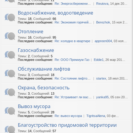
Последнее сообщение:
Re: Энергосбережение в дома...
Reutova
, 14 дек 2020, 11:15
Водоснабжение, водоотведение
Темы
:
18
,
Сообщений
:
66
Последнее сообщение:
Re: Экономия горячей воды.
Berezhok
, 15 ноя 2020, 18:45
Отопление
Темы
:
16
,
Сообщений
:
95
Последнее сообщение:
Re: холодно в квартире
appreen004
, 03 ноя 2022, 13:44
Газоснабжение
Темы
:
2
,
Сообщений
:
5
Последнее сообщение:
Re: ООО Премиум Газ
Eddie1
, 26 мар 2016, 18:04
Обслуживание лифтов
Темы
:
3
,
Сообщений
:
18
Последнее сообщение:
Re: Состояние лифтов в наши...
startex
, 18 июл 2019, 10:34
Охрана, безопасность
Темы
:
3
,
Сообщений
:
13
Последнее сообщение:
Re: Устраивает ли вас охран...
yanka95
, 05 сен 2017, 10:14
Вывоз мусора
Темы
:
5
,
Сообщений
:
28
Последнее сообщение:
Re: вывоз мусора
TigritsaAlena
, 03 фев 2020, 13:55
Благоустройство придомовой территории
Темы
:
14
,
Сообщений
:
57