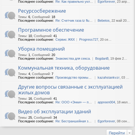
Последнее сообщение:
Re: Как правильно укладыват...
Egorforever
, 23 апр 2019, 14:41
Ресурсосбережение
Темы
:
6
,
Сообщений
:
18
Последнее сообщение:
Re: Счетчик газа tz fluxi g250
Bebetos
, 22 май 2020, 12:53
Программное обеспечение
Темы
:
10
,
Сообщений
:
41
Последнее сообщение:
Сервис ЖКХ
Progress727
, 20 сен 2018, 05:33
Уборка помещений
Темы
:
1
,
Сообщений
:
20
Последнее сообщение:
Знакомства для секса.
BogdanB
, 19 фев 2025, 04:38
Коммунальная техника, оборудование
Темы
:
4
,
Сообщений
:
7
Последнее сообщение:
Производство промышленных к...
kazahstankvzr
, 03 фев 2022, 13:52
Другие вопросы связанные с эксплуатацией
жилых домов
Темы
:
16
,
Сообщений
:
41
Последнее сообщение:
Re: ООО «Энки» — продажа ст...
appreen004
, 18 июл 2022, 09:11
Видео об эксплуатации зданий
Темы
:
25
,
Сообщений
:
34
Последнее сообщение:
Re: Бестраншейная замена во...
Egorforever
, 08 сен 2018, 18:06
Перейти