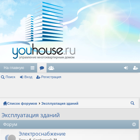
На главную
Поиск
Вход
с
ор
Регистрация
ол
хо
ег
ы
ум
ьз
д
ис
лк
ы
ов
тр
Список форумов
Эксплуатация зданий
и
ат
ац
ои
Эксплуатация зданий
ел
ия
ск
Форум
и
Электроснабжение
Темы
:
5
,
Сообщений
:
21