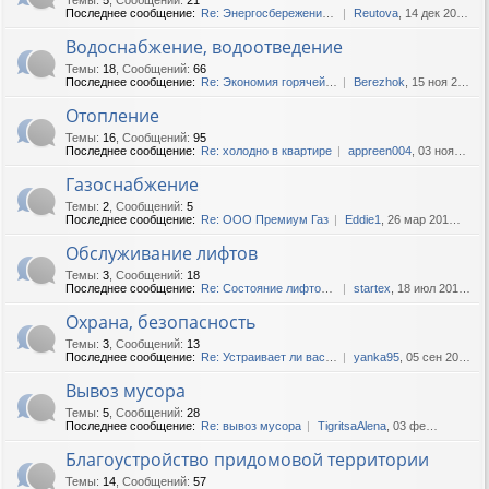
Последнее сообщение:
Re: Энергосбережение в дома...
Reutova
, 14 дек 2020, 11:15
Водоснабжение, водоотведение
Темы
:
18
,
Сообщений
:
66
Последнее сообщение:
Re: Экономия горячей воды.
Berezhok
, 15 ноя 2020, 18:45
Отопление
Темы
:
16
,
Сообщений
:
95
Последнее сообщение:
Re: холодно в квартире
appreen004
, 03 ноя 2022, 13:44
Газоснабжение
Темы
:
2
,
Сообщений
:
5
Последнее сообщение:
Re: ООО Премиум Газ
Eddie1
, 26 мар 2016, 18:04
Обслуживание лифтов
Темы
:
3
,
Сообщений
:
18
Последнее сообщение:
Re: Состояние лифтов в наши...
startex
, 18 июл 2019, 10:34
Охрана, безопасность
Темы
:
3
,
Сообщений
:
13
Последнее сообщение:
Re: Устраивает ли вас охран...
yanka95
, 05 сен 2017, 10:14
Вывоз мусора
Темы
:
5
,
Сообщений
:
28
Последнее сообщение:
Re: вывоз мусора
TigritsaAlena
, 03 фев 2020, 13:55
Благоустройство придомовой территории
Темы
:
14
,
Сообщений
:
57