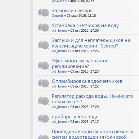
ginzzu
» 07 апр 2016, 02:37
Затопили слесаря
Сергей
» 29 мар 2016, 11:10
Установка счетчиков на воду
old_forum
» 03 окт 2015, 17:30
Заглушки для неплательщиков на
канализацию серии "Сектор"
old_forum
» 03 окт 2015, 17:26
Эфективно ли частотное
регулирование?
old_forum
» 03 окт 2015, 17:23
Опломбировка водосчетчиков
old_forum
» 03 окт 2015, 17:22
Регулятор расхода воды. Нужно это
нам или нет?
old_forum
» 03 окт 2015, 17:20
приборы учета воды
old_forum
» 03 окт 2015, 17:17
Проведение капитального ремонта
систем водоотведения (фановой