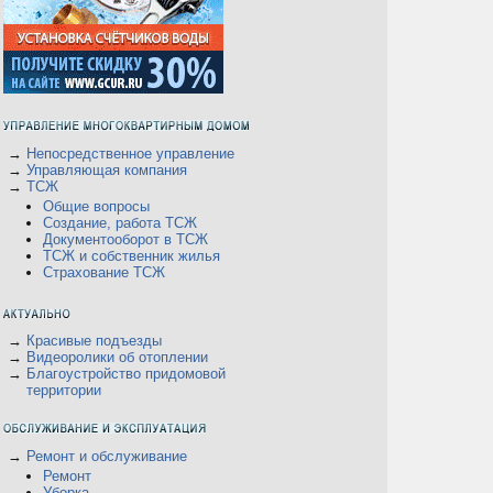
→
Непосредственное управление
→
Управляющая компания
→
ТСЖ
Общие вопросы
Создание, работа ТСЖ
Документооборот в ТСЖ
ТСЖ и собственник жилья
Страхование ТСЖ
→
Красивые подъезды
→
Видеоролики об отоплении
→
Благоустройство придомовой
территории
В
→
Ремонт и обслуживание
Ремонт
Уборка