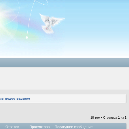
ие, водоотведение
18 тем • Страница
1
из
1
Ответов
Просмотров
Последнее сообщение