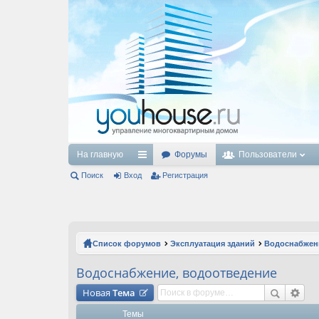
На главную
Форумы
Пользователи
Поиск
Вход
с
Регистрация
ы
лк
и
Список форумов
Эксплуатация зданий
Водоснабжен
Водоснабжение, водоотведение
Новая
Тема
Темы