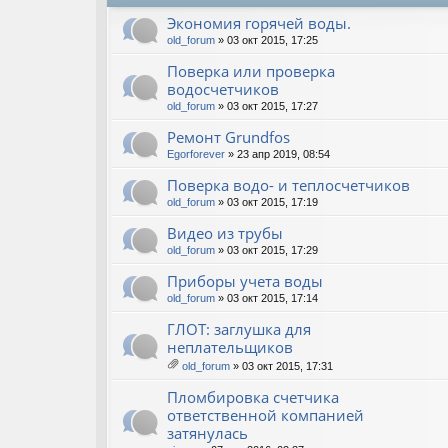
Экономия горячей воды.
old_forum
» 03 окт 2015, 17:25
Поверка или проверка
водосчетчиков
old_forum
» 03 окт 2015, 17:27
Ремонт Grundfos
Egorforever
» 23 апр 2019, 08:54
Поверка водо- и теплосчетчиков
old_forum
» 03 окт 2015, 17:19
Видео из трубы
old_forum
» 03 окт 2015, 17:29
Приборы учета воды
old_forum
» 03 окт 2015, 17:14
ГЛОТ: заглушка для
неплательщиков
old_forum
» 03 окт 2015, 17:31
ло
ж
Пломбировка счетчика
ен
ответственной компанией
ия
затянулась