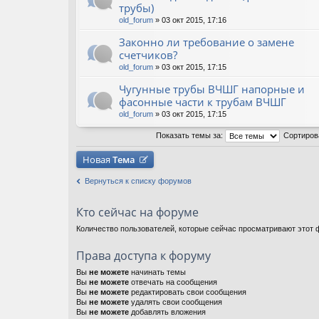
трубы)
old_forum
» 03 окт 2015, 17:16
Законно ли требование о замене
счетчиков?
old_forum
» 03 окт 2015, 17:15
Чугунные трубы ВЧШГ напорные и
фасонные части к трубам ВЧШГ
old_forum
» 03 окт 2015, 17:15
Показать темы за:
Сортиров
Новая
Тема
Вернуться к списку форумов
Кто сейчас на форуме
Количество пользователей, которые сейчас просматривают этот ф
Права доступа к форуму
Вы
не можете
начинать темы
Вы
не можете
отвечать на сообщения
Вы
не можете
редактировать свои сообщения
Вы
не можете
удалять свои сообщения
Вы
не можете
добавлять вложения