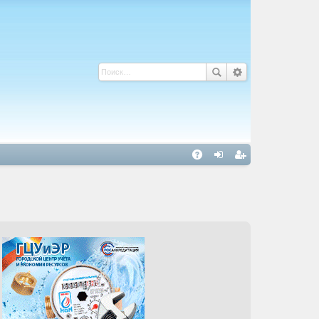
С
A
хо
ег
Q
д
ис
тр
ац
ия