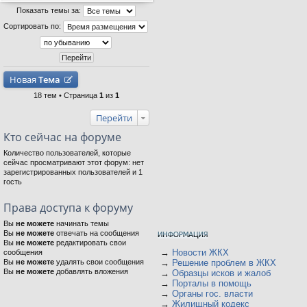
Показать темы за:
Сортировать по:
Новая
Тема
18 тем • Страница
1
из
1
Перейти
Кто сейчас на форуме
Количество пользователей, которые
сейчас просматривают этот форум: нет
зарегистрированных пользователей и 1
гость
Права доступа к форуму
Вы
не можете
начинать темы
Вы
не можете
отвечать на сообщения
Вы
не можете
редактировать свои
→
Новости ЖКХ
сообщения
Вы
не можете
удалять свои сообщения
→
Решение проблем в ЖКХ
Вы
не можете
добавлять вложения
→
Образцы исков и жалоб
→
Порталы в помощь
→
Органы гос. власти
→
Жилищный кодекс