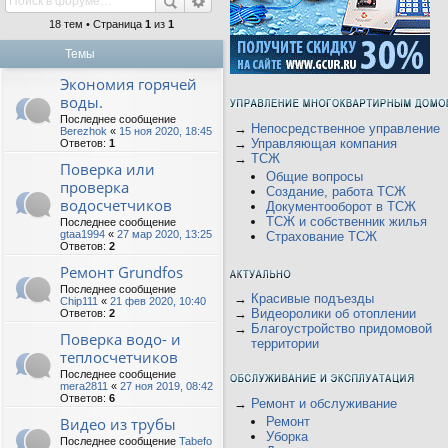
18 тем • Страница
1
из
1
Темы
Экономия горячей
воды.
Последнее сообщение
→
Непосредственное управление
Berezhok
«
15 ноя 2020, 18:45
→
Управляющая компания
Ответов:
1
→
ТСЖ
Поверка или
Общие вопросы
проверка
Создание, работа ТСЖ
водосчетчиков
Документооборот в ТСЖ
ТСЖ и собственник жилья
Последнее сообщение
gtaa1994
«
27 мар 2020, 13:25
Страхование ТСЖ
Ответов:
2
Ремонт Grundfos
Последнее сообщение
→
Красивые подъезды
Chip111
«
21 фев 2020, 10:40
→
Видеоролики об отоплении
Ответов:
2
→
Благоустройство придомовой
Поверка водо- и
территории
теплосчетчиков
Последнее сообщение
mera2811
«
27 ноя 2019, 08:42
Ответов:
6
→
Ремонт и обслуживание
Видео из трубы
Ремонт
Уборка
Последнее сообщение
Tabefo