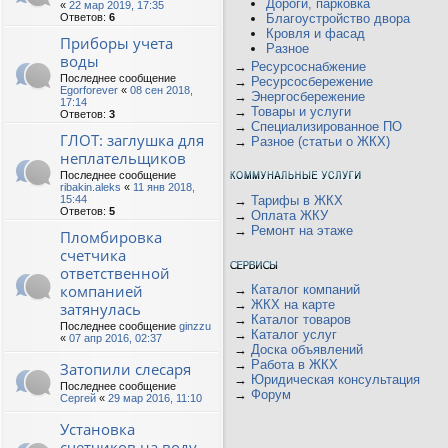
Дороги, парковка
«
22 мар 2019, 17:35
Ответов:
6
Благоустройство двора
Кровля и фасад
Приборы учета
Разное
воды
→
Ресурсоснабжение
Последнее сообщение
→
Ресурсосбережение
Egorforever
«
08 сен 2018,
→
Энергосбережение
17:14
→
Товары и услуги
Ответов:
3
→
Специализированное ПО
ГЛОТ: заглушка для
→
Разное (статьи о ЖКХ)
неплательщиков
Последнее сообщение
ribakin.aleks
«
11 янв 2018,
15:44
→
Тарифы в ЖКХ
Ответов:
5
→
Оплата ЖКУ
→
Ремонт на этаже
Пломбировка
счетчика
ответственной
компанией
→
Каталог компаний
→
ЖКХ на карте
затянулась
→
Каталог товаров
Последнее сообщение
ginzzu
→
Каталог услуг
«
07 апр 2016, 02:37
→
Доска объявлений
→
Работа в ЖКХ
Затопили слесаря
→
Юридическая консультация
Последнее сообщение
→
Форум
Сергей
«
29 мар 2016, 11:10
Установка
счетчиков на воду