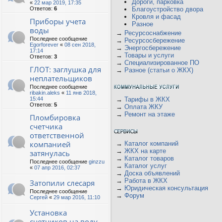
Дороги, парковка
«
22 мар 2019, 17:35
Ответов:
6
Благоустройство двора
Кровля и фасад
Приборы учета
Разное
воды
→
Ресурсоснабжение
Последнее сообщение
→
Ресурсосбережение
Egorforever
«
08 сен 2018,
→
Энергосбережение
17:14
→
Товары и услуги
Ответов:
3
→
Специализированное ПО
ГЛОТ: заглушка для
→
Разное (статьи о ЖКХ)
неплательщиков
Последнее сообщение
ribakin.aleks
«
11 янв 2018,
15:44
→
Тарифы в ЖКХ
Ответов:
5
→
Оплата ЖКУ
→
Ремонт на этаже
Пломбировка
счетчика
ответственной
компанией
→
Каталог компаний
→
ЖКХ на карте
затянулась
→
Каталог товаров
Последнее сообщение
ginzzu
→
Каталог услуг
«
07 апр 2016, 02:37
→
Доска объявлений
→
Работа в ЖКХ
Затопили слесаря
→
Юридическая консультация
Последнее сообщение
→
Форум
Сергей
«
29 мар 2016, 11:10
Установка
счетчиков на воду