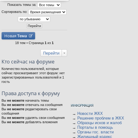
Показать темы за:
Сортировать по:
Новая
Тема
18 тем • Страница
1
из
1
Перейти
Кто сейчас на форуме
Количество пользователей, которые
сейчас просматривают этот форум: нет
зарегистрированных пользователей и 1
гость
Права доступа к форуму
Вы
не можете
начинать темы
Вы
не можете
отвечать на сообщения
Вы
не можете
редактировать свои
→
Новости ЖКХ
сообщения
Вы
не можете
удалять свои сообщения
→
Решение проблем в ЖКХ
Вы
не можете
добавлять вложения
→
Образцы исков и жалоб
→
Порталы в помощь
→
Органы гос. власти
→
Жилищный кодекс