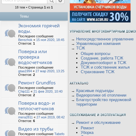
18 тем • Страница
1
из
1
Темы
Экономия горячей
воды.
Последнее сообщение
→
Непосредственное управление
Berezhok
«
15 ноя 2020, 18:45
→
Управляющая компания
Ответов:
1
→
ТСЖ
Поверка или
Общие вопросы
проверка
Создание, работа ТСЖ
водосчетчиков
Документооборот в ТСЖ
ТСЖ и собственник жилья
Последнее сообщение
gtaa1994
«
27 мар 2020, 13:25
Страхование ТСЖ
Ответов:
2
Ремонт Grundfos
Последнее сообщение
→
Красивые подъезды
Chip111
«
21 фев 2020, 10:40
→
Видеоролики об отоплении
Ответов:
2
→
Благоустройство придомовой
Поверка водо- и
территории
теплосчетчиков
Последнее сообщение
mera2811
«
27 ноя 2019, 08:42
Ответов:
6
→
Ремонт и обслуживание
Видео из трубы
Ремонт
Уборка
Последнее сообщение
Tabefo