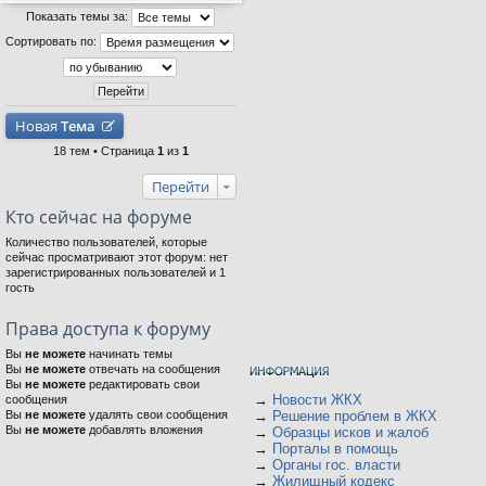
Показать темы за:
Сортировать по:
Новая
Тема
18 тем • Страница
1
из
1
Перейти
Кто сейчас на форуме
Количество пользователей, которые
сейчас просматривают этот форум: нет
зарегистрированных пользователей и 1
гость
Права доступа к форуму
Вы
не можете
начинать темы
Вы
не можете
отвечать на сообщения
Вы
не можете
редактировать свои
→
Новости ЖКХ
сообщения
Вы
не можете
удалять свои сообщения
→
Решение проблем в ЖКХ
Вы
не можете
добавлять вложения
→
Образцы исков и жалоб
→
Порталы в помощь
→
Органы гос. власти
→
Жилищный кодекс