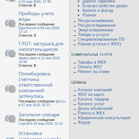
Дороги, парковка
«
22 мар 2019, 17:35
Ответов:
6
Благоустройство двора
Кровля и фасад
Приборы учета
Разное
воды
→
Ресурсоснабжение
Последнее сообщение
→
Ресурсосбережение
Egorforever
«
08 сен 2018,
→
Энергосбережение
17:14
→
Товары и услуги
Ответов:
3
→
Специализированное ПО
ГЛОТ: заглушка для
→
Разное (статьи о ЖКХ)
неплательщиков
Последнее сообщение
ribakin.aleks
«
11 янв 2018,
15:44
→
Тарифы в ЖКХ
Ответов:
5
→
Оплата ЖКУ
→
Ремонт на этаже
Пломбировка
счетчика
ответственной
компанией
→
Каталог компаний
→
ЖКХ на карте
затянулась
→
Каталог товаров
Последнее сообщение
ginzzu
→
Каталог услуг
«
07 апр 2016, 02:37
→
Доска объявлений
→
Работа в ЖКХ
Затопили слесаря
→
Юридическая консультация
Последнее сообщение
→
Форум
Сергей
«
29 мар 2016, 11:10
Установка
счетчиков на воду