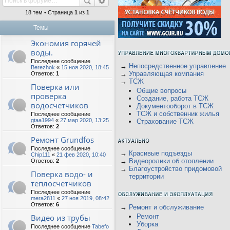
18 тем • Страница
1
из
1
Темы
Экономия горячей
воды.
Последнее сообщение
→
Непосредственное управление
Berezhok
«
15 ноя 2020, 18:45
→
Управляющая компания
Ответов:
1
→
ТСЖ
Поверка или
Общие вопросы
проверка
Создание, работа ТСЖ
водосчетчиков
Документооборот в ТСЖ
ТСЖ и собственник жилья
Последнее сообщение
gtaa1994
«
27 мар 2020, 13:25
Страхование ТСЖ
Ответов:
2
Ремонт Grundfos
Последнее сообщение
→
Красивые подъезды
Chip111
«
21 фев 2020, 10:40
→
Видеоролики об отоплении
Ответов:
2
→
Благоустройство придомовой
Поверка водо- и
территории
теплосчетчиков
Последнее сообщение
mera2811
«
27 ноя 2019, 08:42
Ответов:
6
→
Ремонт и обслуживание
Видео из трубы
Ремонт
Уборка
Последнее сообщение
Tabefo