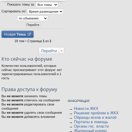
Показать темы за:
Сортировать по:
Новая
Тема
18 тем • Страница
1
из
1
Перейти
Кто сейчас на форуме
Количество пользователей, которые
сейчас просматривают этот форум: нет
зарегистрированных пользователей и 1
гость
Права доступа к форуму
Вы
не можете
начинать темы
Вы
не можете
отвечать на сообщения
Вы
не можете
редактировать свои
→
Новости ЖКХ
сообщения
Вы
не можете
удалять свои сообщения
→
Решение проблем в ЖКХ
Вы
не можете
добавлять вложения
→
Образцы исков и жалоб
→
Порталы в помощь
→
Органы гос. власти
→
Жилищный кодекс