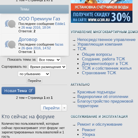
2 тем • Страница
1
из
1
Темы
ООО Премиум Газ
Последнее сообщение
Eddie1
«
26 мар 2016, 18:04
Ответов:
2
Договор
→
Непосредственное управление
→
Управляющая компания
Последнее сообщение
fazas
«
26 фев 2016, 14:52
→
ТСЖ
Ответов:
1
Общие вопросы
Создание, работа ТСЖ
Показать темы за:
Документооборот в ТСЖ
Сортировать по:
ТСЖ и собственник жилья
Страхование ТСЖ
Новая
Тема
→
Красивые подъезды
→
Видеоролики об отоплении
2 тем • Страница
1
из
1
→
Благоустройство придомовой
территории
Перейти
Кто сейчас на форуме
Количество пользователей, которые
→
Ремонт и обслуживание
сейчас просматривают этот форум: нет
Ремонт
зарегистрированных пользователей и 1
Уборка
гость