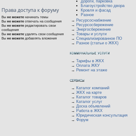
Дороги, парковка
Благоустройство двора
Права доступа к форуму
Кровля и фасад
Разное
Вы
не можете
начинать темы
→
Ресурсоснабжение
Вы
не можете
отвечать на сообщения
→
Ресурсосбережение
Вы
не можете
редактировать свои
→
Энергосбережение
сообщения
→
Товары и услуги
Вы
не можете
удалять свои сообщения
→
Специализированное ПО
Вы
не можете
добавлять вложения
→
Разное (статьи о ЖКХ)
→
Тарифы в ЖКХ
→
Оплата ЖКУ
→
Ремонт на этаже
→
Каталог компаний
→
ЖКХ на карте
→
Каталог товаров
→
Каталог услуг
→
Доска объявлений
→
Работа в ЖКХ
→
Юридическая консультация
→
Форум