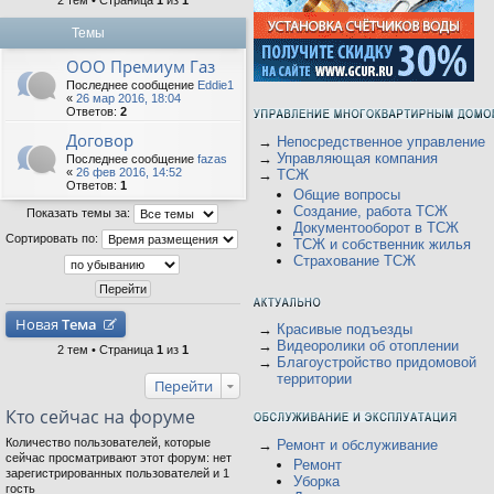
2 тем • Страница
1
из
1
Темы
ООО Премиум Газ
Последнее сообщение
Eddie1
«
26 мар 2016, 18:04
Ответов:
2
Договор
→
Непосредственное управление
→
Управляющая компания
Последнее сообщение
fazas
«
26 фев 2016, 14:52
→
ТСЖ
Ответов:
1
Общие вопросы
Создание, работа ТСЖ
Показать темы за:
Документооборот в ТСЖ
Сортировать по:
ТСЖ и собственник жилья
Страхование ТСЖ
Новая
Тема
→
Красивые подъезды
→
Видеоролики об отоплении
2 тем • Страница
1
из
1
→
Благоустройство придомовой
территории
Перейти
Кто сейчас на форуме
Количество пользователей, которые
→
Ремонт и обслуживание
сейчас просматривают этот форум: нет
Ремонт
зарегистрированных пользователей и 1
Уборка
гость