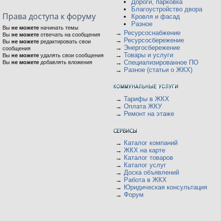
Дороги, парковка
Благоустройство двора
Права доступа к форуму
Кровля и фасад
Разное
Вы
не можете
начинать темы
→
Ресурсоснабжение
Вы
не можете
отвечать на сообщения
→
Ресурсосбережение
Вы
не можете
редактировать свои
→
Энергосбережение
сообщения
→
Товары и услуги
Вы
не можете
удалять свои сообщения
→
Специализированное ПО
Вы
не можете
добавлять вложения
→
Разное (статьи о ЖКХ)
→
Тарифы в ЖКХ
→
Оплата ЖКУ
→
Ремонт на этаже
→
Каталог компаний
→
ЖКХ на карте
→
Каталог товаров
→
Каталог услуг
→
Доска объявлений
→
Работа в ЖКХ
→
Юридическая консультация
→
Форум