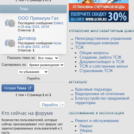
2 тем • Страница
1
из
1
Темы
ООО Премиум Газ
Последнее сообщение
Eddie1
«
26 мар 2016, 18:04
Ответов:
2
Договор
→
Непосредственное управление
→
Управляющая компания
Последнее сообщение
fazas
«
26 фев 2016, 14:52
→
ТСЖ
Ответов:
1
Общие вопросы
Создание, работа ТСЖ
Показать темы за:
Документооборот в ТСЖ
Сортировать по:
ТСЖ и собственник жилья
Страхование ТСЖ
Новая
Тема
→
Красивые подъезды
→
Видеоролики об отоплении
2 тем • Страница
1
из
1
→
Благоустройство придомовой
территории
Перейти
Кто сейчас на форуме
Количество пользователей, которые
→
Ремонт и обслуживание
сейчас просматривают этот форум: нет
Ремонт
зарегистрированных пользователей и 1
Уборка
гость