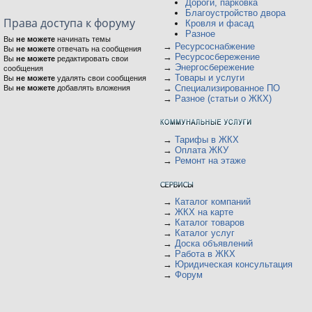
Дороги, парковка
Благоустройство двора
Права доступа к форуму
Кровля и фасад
Разное
Вы
не можете
начинать темы
→
Ресурсоснабжение
Вы
не можете
отвечать на сообщения
→
Ресурсосбережение
Вы
не можете
редактировать свои
→
Энергосбережение
сообщения
→
Товары и услуги
Вы
не можете
удалять свои сообщения
→
Специализированное ПО
Вы
не можете
добавлять вложения
→
Разное (статьи о ЖКХ)
→
Тарифы в ЖКХ
→
Оплата ЖКУ
→
Ремонт на этаже
→
Каталог компаний
→
ЖКХ на карте
→
Каталог товаров
→
Каталог услуг
→
Доска объявлений
→
Работа в ЖКХ
→
Юридическая консультация
→
Форум