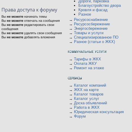
Дороги, парковка
Благоустройство двора
Права доступа к форуму
Кровля и фасад
Разное
Вы
не можете
начинать темы
→
Ресурсоснабжение
Вы
не можете
отвечать на сообщения
→
Ресурсосбережение
Вы
не можете
редактировать свои
→
Энергосбережение
сообщения
→
Товары и услуги
Вы
не можете
удалять свои сообщения
→
Специализированное ПО
Вы
не можете
добавлять вложения
→
Разное (статьи о ЖКХ)
→
Тарифы в ЖКХ
→
Оплата ЖКУ
→
Ремонт на этаже
→
Каталог компаний
→
ЖКХ на карте
→
Каталог товаров
→
Каталог услуг
→
Доска объявлений
→
Работа в ЖКХ
→
Юридическая консультация
→
Форум