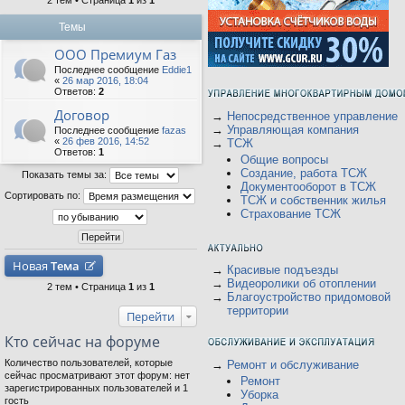
2 тем • Страница
1
из
1
Темы
ООО Премиум Газ
Последнее сообщение
Eddie1
«
26 мар 2016, 18:04
Ответов:
2
Договор
→
Непосредственное управление
→
Управляющая компания
Последнее сообщение
fazas
«
26 фев 2016, 14:52
→
ТСЖ
Ответов:
1
Общие вопросы
Создание, работа ТСЖ
Показать темы за:
Документооборот в ТСЖ
Сортировать по:
ТСЖ и собственник жилья
Страхование ТСЖ
Новая
Тема
→
Красивые подъезды
→
Видеоролики об отоплении
2 тем • Страница
1
из
1
→
Благоустройство придомовой
территории
Перейти
Кто сейчас на форуме
Количество пользователей, которые
→
Ремонт и обслуживание
сейчас просматривают этот форум: нет
Ремонт
зарегистрированных пользователей и 1
Уборка
гость