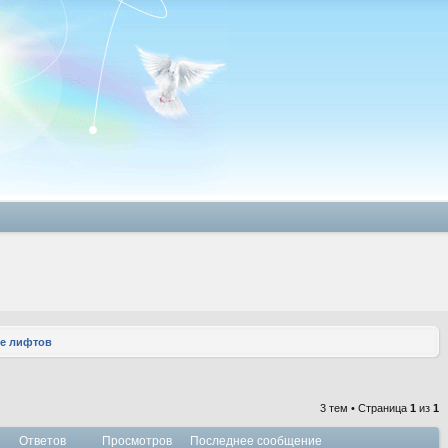
е лифтов
3 тем • Страница
1
из
1
Ответов
Просмотров
Последнее сообщение