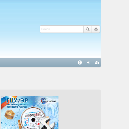
С
A
хо
ег
Q
д
ис
тр
ац
ия