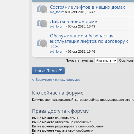
Состояние лифтов в наших домах
old_forum
» 06 окт 2015, 16:47
Лифты в новом доме
old_forum
» 06 окт 2015, 16:49
Обслуживание и безопасная
эксплуатация лифтов по договору с
ТСЖ
old_forum
» 06 окт 2015, 16:46
Показать темы за:
Сортиров
Новая
Тема
Вернуться к списку форумов
Кто сейчас на форуме
Количество пользователей, которые сейчас просматривают этот ф
Права доступа к форуму
Вы
не можете
начинать темы
Вы
не можете
отвечать на сообщения
Вы
не можете
редактировать свои сообщения
Вы
не можете
удалять свои сообщения