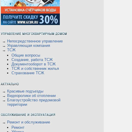
→
Непосредственное управление
→
Управляющая компания
→
ТСЖ
Общие вопросы
Создание, работа ТСЖ
Документооборот в ТСЖ
ТСЖ и собственник жилья
Страхование ТСЖ
→
Красивые подъезды
→
Видеоролики об отоплении
→
Благоустройство придомовой
территории
→
Ремонт и обслуживание
Ремонт
Уборка