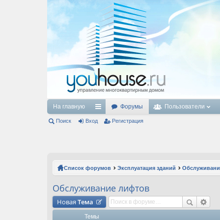
На главную
Форумы
Пользователи
Поиск
Вход
с
Регистрация
ы
лк
и
Список форумов
Эксплуатация зданий
Обслуживани
Обслуживание лифтов
Новая
Тема
Темы