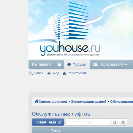
На главную
Форумы
Пользователи
Поиск
Вход
с
Регистрация
ы
лк
и
Список форумов
Эксплуатация зданий
Обслуживани
Обслуживание лифтов
Новая
Тема
Темы