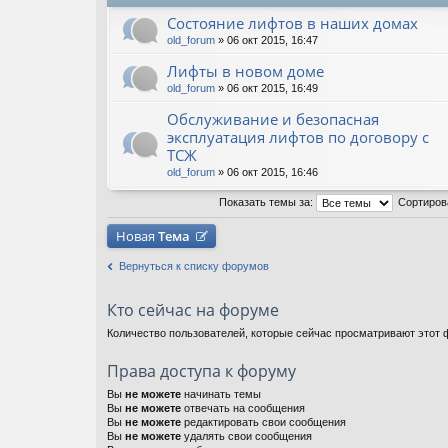
Состояние лифтов в наших домах
old_forum
» 06 окт 2015, 16:47
Лифты в новом доме
old_forum
» 06 окт 2015, 16:49
Обслуживание и безопасная
эксплуатация лифтов по договору с
ТСЖ
old_forum
» 06 окт 2015, 16:46
Показать темы за:
Сортиров
Новая
Тема
Вернуться к списку форумов
Кто сейчас на форуме
Количество пользователей, которые сейчас просматривают этот ф
Права доступа к форуму
Вы
не можете
начинать темы
Вы
не можете
отвечать на сообщения
Вы
не можете
редактировать свои сообщения
Вы
не можете
удалять свои сообщения