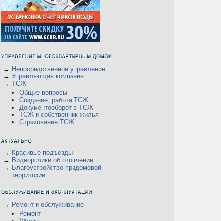
→
Непосредственное управление
→
Управляющая компания
→
ТСЖ
Общие вопросы
Создание, работа ТСЖ
Документооборот в ТСЖ
ТСЖ и собственник жилья
Страхование ТСЖ
→
Красивые подъезды
→
Видеоролики об отоплении
→
Благоустройство придомовой
территории
→
Ремонт и обслуживание
Ремонт
Уборка