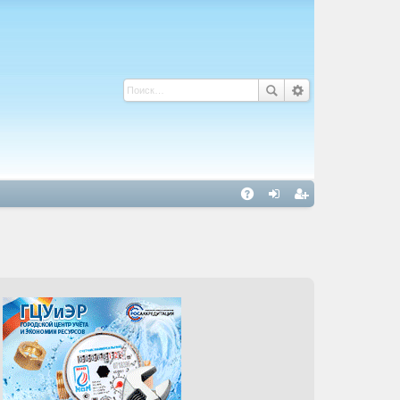
С
A
хо
ег
Q
д
ис
тр
ац
ия