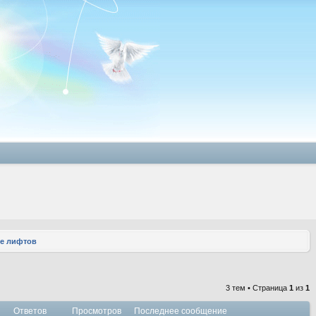
е лифтов
3 тем • Страница
1
из
1
Ответов
Просмотров
Последнее сообщение