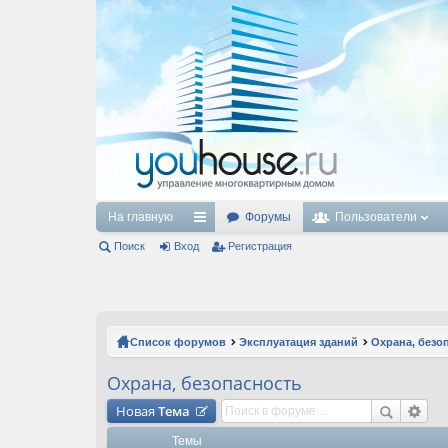
На главную
Форумы
Пользователи
Поиск
Вход
с
Регистрация
ы
лк
и
Список форумов
Эксплуатация зданий
Охрана, безо
Охрана, безопасность
Новая
Тема
Темы