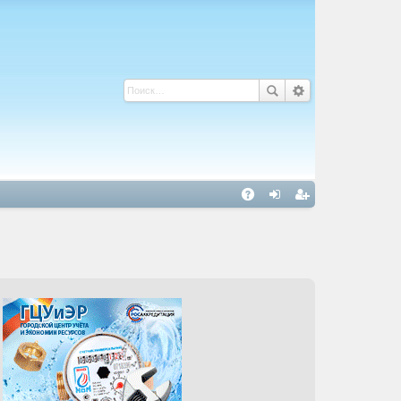
С
A
хо
ег
Q
д
ис
тр
ац
ия