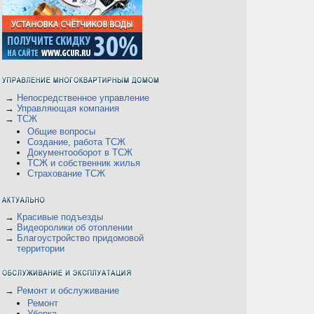
→
Непосредственное управление
→
Управляющая компания
→
ТСЖ
Общие вопросы
Создание, работа ТСЖ
Документооборот в ТСЖ
ТСЖ и собственник жилья
Страхование ТСЖ
→
Красивые подъезды
→
Видеоролики об отоплении
→
Благоустройство придомовой
территории
→
Ремонт и обслуживание
Ремонт
Уборка