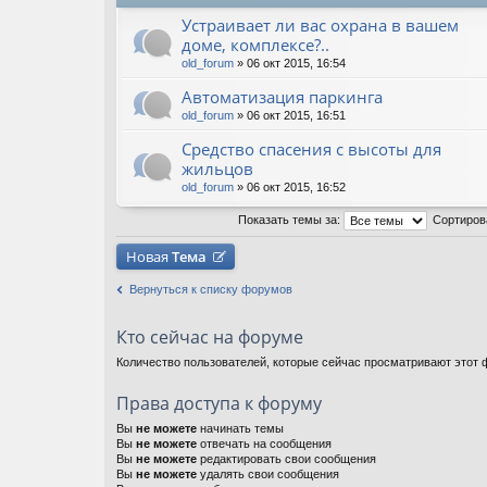
Устраивает ли вас охрана в вашем
доме, комплексе?..
old_forum
» 06 окт 2015, 16:54
Автоматизация паркинга
old_forum
» 06 окт 2015, 16:51
Средство спасения с высоты для
жильцов
old_forum
» 06 окт 2015, 16:52
Показать темы за:
Сортиров
Новая
Тема
Вернуться к списку форумов
Кто сейчас на форуме
Количество пользователей, которые сейчас просматривают этот ф
Права доступа к форуму
Вы
не можете
начинать темы
Вы
не можете
отвечать на сообщения
Вы
не можете
редактировать свои сообщения
Вы
не можете
удалять свои сообщения