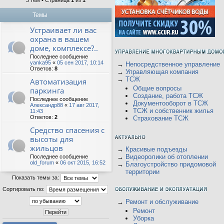
3 тем • Страница
1
из
1
Темы
Устраивает ли вас
охрана в вашем
доме, комплексе?..
Последнее сообщение
yanka95
«
05 сен 2017, 10:14
→
Непосредственное управление
Ответов:
8
→
Управляющая компания
→
ТСЖ
Автоматизация
Общие вопросы
паркинга
Создание, работа ТСЖ
Последнее сообщение
Документооборот в ТСЖ
Александр88
«
17 авг 2017,
ТСЖ и собственник жилья
11:43
Ответов:
2
Страхование ТСЖ
Средство спасения с
высоты для
жильцов
→
Красивые подъезды
→
Видеоролики об отоплении
Последнее сообщение
old_forum
«
06 окт 2015, 16:52
→
Благоустройство придомовой
территории
Показать темы за:
Сортировать по:
→
Ремонт и обслуживание
Ремонт
Уборка