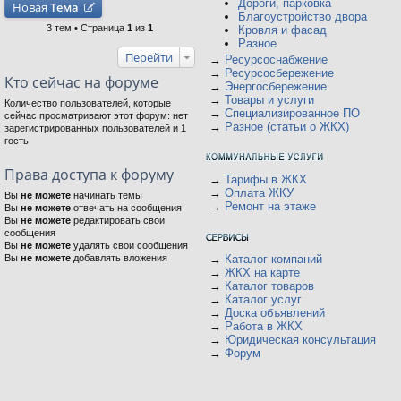
Дороги, парковка
Новая
Тема
Благоустройство двора
3 тем • Страница
1
из
1
Кровля и фасад
Разное
Перейти
→
Ресурсоснабжение
→
Ресурсосбережение
Кто сейчас на форуме
→
Энергосбережение
→
Товары и услуги
Количество пользователей, которые
→
Специализированное ПО
сейчас просматривают этот форум: нет
→
Разное (статьи о ЖКХ)
зарегистрированных пользователей и 1
гость
Права доступа к форуму
→
Тарифы в ЖКХ
→
Оплата ЖКУ
Вы
не можете
начинать темы
→
Ремонт на этаже
Вы
не можете
отвечать на сообщения
Вы
не можете
редактировать свои
сообщения
Вы
не можете
удалять свои сообщения
Вы
не можете
добавлять вложения
→
Каталог компаний
→
ЖКХ на карте
→
Каталог товаров
→
Каталог услуг
→
Доска объявлений
→
Работа в ЖКХ
→
Юридическая консультация
→
Форум