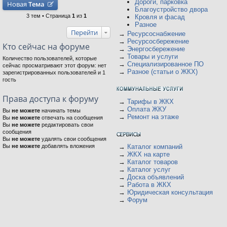
Дороги, парковка
Новая
Тема
Благоустройство двора
3 тем • Страница
1
из
1
Кровля и фасад
Разное
Перейти
→
Ресурсоснабжение
→
Ресурсосбережение
Кто сейчас на форуме
→
Энергосбережение
→
Товары и услуги
Количество пользователей, которые
→
Специализированное ПО
сейчас просматривают этот форум: нет
→
Разное (статьи о ЖКХ)
зарегистрированных пользователей и 1
гость
Права доступа к форуму
→
Тарифы в ЖКХ
→
Оплата ЖКУ
Вы
не можете
начинать темы
→
Ремонт на этаже
Вы
не можете
отвечать на сообщения
Вы
не можете
редактировать свои
сообщения
Вы
не можете
удалять свои сообщения
Вы
не можете
добавлять вложения
→
Каталог компаний
→
ЖКХ на карте
→
Каталог товаров
→
Каталог услуг
→
Доска объявлений
→
Работа в ЖКХ
→
Юридическая консультация
→
Форум