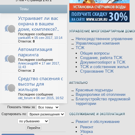
3 тем • Страница
1
из
1
Темы
Устраивает ли вас
охрана в вашем
доме, комплексе?..
Последнее сообщение
yanka95
«
05 сен 2017, 10:14
→
Непосредственное управление
Ответов:
8
→
Управляющая компания
→
ТСЖ
Автоматизация
Общие вопросы
паркинга
Создание, работа ТСЖ
Последнее сообщение
Документооборот в ТСЖ
Александр88
«
17 авг 2017,
ТСЖ и собственник жилья
11:43
Ответов:
2
Страхование ТСЖ
Средство спасения с
высоты для
жильцов
→
Красивые подъезды
→
Видеоролики об отоплении
Последнее сообщение
old_forum
«
06 окт 2015, 16:52
→
Благоустройство придомовой
территории
Показать темы за:
Сортировать по:
→
Ремонт и обслуживание
Ремонт
Уборка