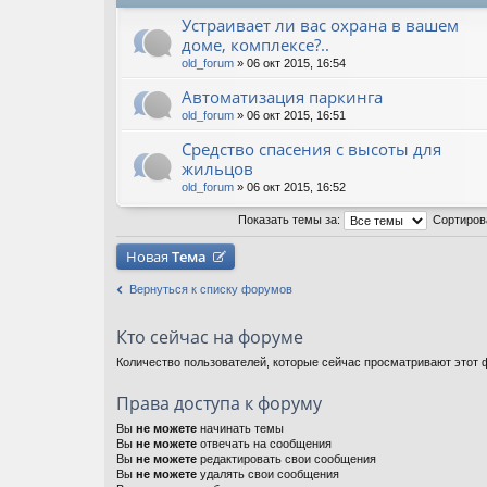
Устраивает ли вас охрана в вашем
доме, комплексе?..
old_forum
» 06 окт 2015, 16:54
Автоматизация паркинга
old_forum
» 06 окт 2015, 16:51
Средство спасения с высоты для
жильцов
old_forum
» 06 окт 2015, 16:52
Показать темы за:
Сортиров
Новая
Тема
Вернуться к списку форумов
Кто сейчас на форуме
Количество пользователей, которые сейчас просматривают этот ф
Права доступа к форуму
Вы
не можете
начинать темы
Вы
не можете
отвечать на сообщения
Вы
не можете
редактировать свои сообщения
Вы
не можете
удалять свои сообщения