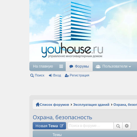
На главную
Форумы
Пользователи
Поиск
Вход
с
Регистрация
ы
лк
и
Список форумов
Эксплуатация зданий
Охрана, безо
Охрана, безопасность
Новая
Тема
Темы