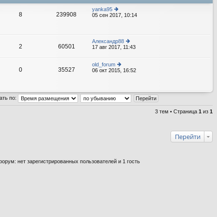
yanka95
8
239908
05 сен 2017, 10:14
е
р
е
йт
и
Александр88
к
2
60501
17 авг 2017, 11:43
е
п
р
о
е
с
old_forum
йт
л
0
35527
06 окт 2015, 16:52
е
и
е
р
к
д
е
п
н
йт
о
е
и
с
м
ать по:
к
л
у
п
е
с
о
д
3 тем • Страница
1
из
1
о
с
н
о
л
е
б
е
м
щ
д
у
Перейти
е
н
с
н
е
о
и
м
о
ю
у
б
орум: нет зарегистрированных пользователей и 1 гость
с
щ
о
е
о
н
б
и
щ
ю
е
н
и
ю