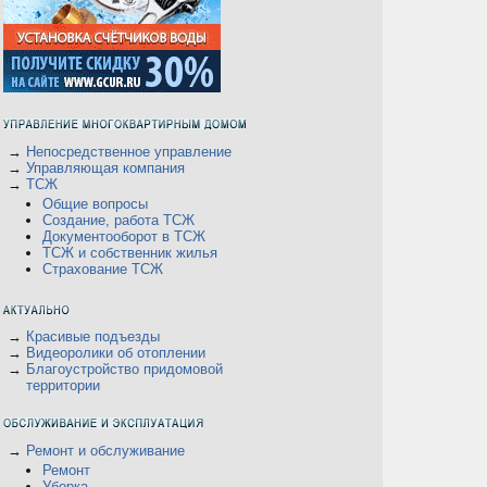
→
Непосредственное управление
→
Управляющая компания
→
ТСЖ
Общие вопросы
Создание, работа ТСЖ
Документооборот в ТСЖ
ТСЖ и собственник жилья
Страхование ТСЖ
→
Красивые подъезды
→
Видеоролики об отоплении
→
Благоустройство придомовой
территории
→
Ремонт и обслуживание
Ремонт
Уборка