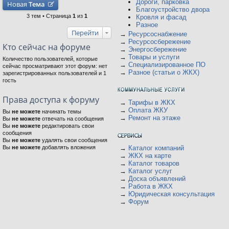
Дороги, парковка
Новая
Тема
Благоустройство двора
3 тем • Страница
1
из
1
Кровля и фасад
Разное
Перейти
→
Ресурсоснабжение
→
Ресурсосбережение
Кто сейчас на форуме
→
Энергосбережение
→
Товары и услуги
Количество пользователей, которые
→
Специализированное ПО
сейчас просматривают этот форум: нет
→
Разное (статьи о ЖКХ)
зарегистрированных пользователей и 1
гость
Права доступа к форуму
→
Тарифы в ЖКХ
→
Оплата ЖКУ
Вы
не можете
начинать темы
→
Ремонт на этаже
Вы
не можете
отвечать на сообщения
Вы
не можете
редактировать свои
сообщения
Вы
не можете
удалять свои сообщения
Вы
не можете
добавлять вложения
→
Каталог компаний
→
ЖКХ на карте
→
Каталог товаров
→
Каталог услуг
→
Доска объявлений
→
Работа в ЖКХ
→
Юридическая консультация
→
Форум