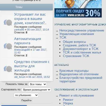
3 тем • Страница
1
из
1
Темы
Устраивает ли вас
охрана в вашем
доме, комплексе?..
Последнее сообщение
yanka95
«
05 сен 2017, 10:14
→
Непосредственное управление
Ответов:
8
→
Управляющая компания
→
ТСЖ
Автоматизация
Общие вопросы
паркинга
Создание, работа ТСЖ
Последнее сообщение
Документооборот в ТСЖ
Александр88
«
17 авг 2017,
ТСЖ и собственник жилья
11:43
Ответов:
2
Страхование ТСЖ
Средство спасения с
высоты для
жильцов
→
Красивые подъезды
→
Видеоролики об отоплении
Последнее сообщение
old_forum
«
06 окт 2015, 16:52
→
Благоустройство придомовой
территории
Показать темы за:
Сортировать по:
→
Ремонт и обслуживание
Ремонт
Уборка