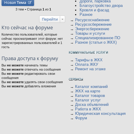
Дороги, парковка
Новая
Тема
Благоустройство двора
3 тем • Страница
1
из
1
Кровля и фасад
Разное
Перейти
→
Ресурсоснабжение
→
Ресурсосбережение
Кто сейчас на форуме
→
Энергосбережение
→
Товары и услуги
Количество пользователей, которые
→
Специализированное ПО
сейчас просматривают этот форум: нет
→
Разное (статьи о ЖКХ)
зарегистрированных пользователей и 1
гость
Права доступа к форуму
→
Тарифы в ЖКХ
→
Оплата ЖКУ
Вы
не можете
начинать темы
→
Ремонт на этаже
Вы
не можете
отвечать на сообщения
Вы
не можете
редактировать свои
сообщения
Вы
не можете
удалять свои сообщения
Вы
не можете
добавлять вложения
→
Каталог компаний
→
ЖКХ на карте
→
Каталог товаров
→
Каталог услуг
→
Доска объявлений
→
Работа в ЖКХ
→
Юридическая консультация
→
Форум