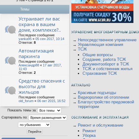
3 тем • Страница
1
из
1
Темы
Устраивает ли вас
охрана в вашем
доме, комплексе?..
Последнее сообщение
yanka95
«
05 сен 2017, 10:14
→
Непосредственное управление
Ответов:
8
→
Управляющая компания
→
ТСЖ
Автоматизация
Общие вопросы
паркинга
Создание, работа ТСЖ
Последнее сообщение
Документооборот в ТСЖ
Александр88
«
17 авг 2017,
ТСЖ и собственник жилья
11:43
Ответов:
2
Страхование ТСЖ
Средство спасения с
высоты для
жильцов
→
Красивые подъезды
→
Видеоролики об отоплении
Последнее сообщение
old_forum
«
06 окт 2015, 16:52
→
Благоустройство придомовой
территории
Показать темы за:
Сортировать по:
→
Ремонт и обслуживание
Ремонт
Уборка