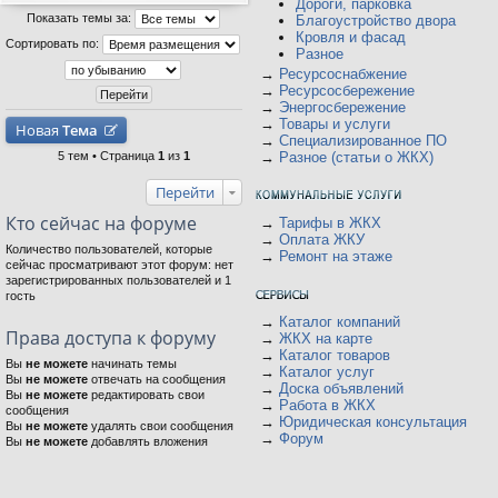
Дороги, парковка
Показать темы за:
Благоустройство двора
Кровля и фасад
Сортировать по:
Разное
→
Ресурсоснабжение
→
Ресурсосбережение
→
Энергосбережение
→
Товары и услуги
Новая
Тема
→
Специализированное ПО
5 тем • Страница
1
из
1
→
Разное (статьи о ЖКХ)
Перейти
Кто сейчас на форуме
→
Тарифы в ЖКХ
→
Оплата ЖКУ
Количество пользователей, которые
→
Ремонт на этаже
сейчас просматривают этот форум: нет
зарегистрированных пользователей и 1
гость
→
Каталог компаний
Права доступа к форуму
→
ЖКХ на карте
→
Каталог товаров
Вы
не можете
начинать темы
→
Каталог услуг
Вы
не можете
отвечать на сообщения
→
Доска объявлений
Вы
не можете
редактировать свои
→
Работа в ЖКХ
сообщения
→
Юридическая консультация
Вы
не можете
удалять свои сообщения
→
Форум
Вы
не можете
добавлять вложения