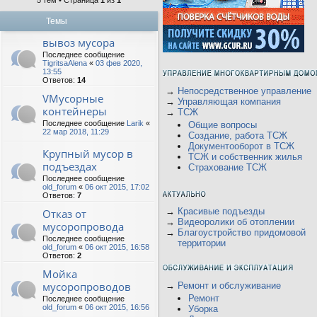
5 тем • Страница
1
из
1
Темы
вывоз мусора
Последнее сообщение
TigritsaAlena
«
03 фев 2020,
13:55
Ответов:
14
→
Непосредственное управление
VМусорные
→
Управляющая компания
контейнеры
→
ТСЖ
Последнее сообщение
Larik
«
Общие вопросы
22 мар 2018, 11:29
Создание, работа ТСЖ
Документооборот в ТСЖ
Крупный мусор в
ТСЖ и собственник жилья
подъездах
Страхование ТСЖ
Последнее сообщение
old_forum
«
06 окт 2015, 17:02
Ответов:
7
→
Красивые подъезды
Отказ от
→
Видеоролики об отоплении
мусоропровода
→
Благоустройство придомовой
Последнее сообщение
территории
old_forum
«
06 окт 2015, 16:58
Ответов:
2
Мойка
мусоропроводов
→
Ремонт и обслуживание
Ремонт
Последнее сообщение
old_forum
«
06 окт 2015, 16:56
Уборка