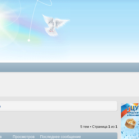
а
5 тем • Страница
1
из
1
в
Просмотров
Последнее сообщение