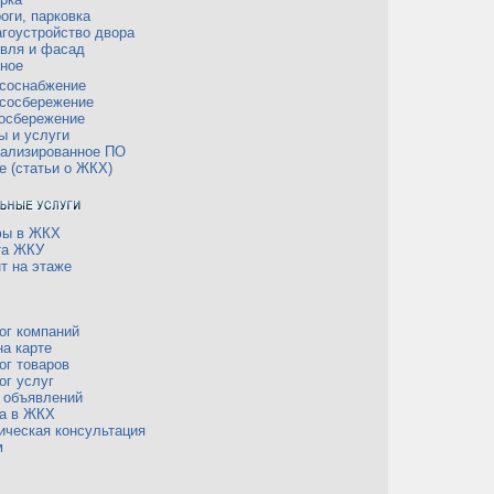
оги, парковка
гоустройство двора
вля и фасад
ное
соснабжение
сосбережение
осбережение
ы и услуги
ализированное ПО
е (статьи о ЖКХ)
фы в ЖКХ
та ЖКУ
т на этаже
ог компаний
а карте
ог товаров
ог услуг
 объявлений
а в ЖКХ
ческая консультация
м