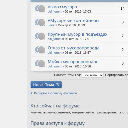
вывоз мусора
14
old_forum
» 06 окт 2015, 17:03
VМусорные контейнеры
0
Larik
» 22 мар 2018, 11:29
Крупный мусор в подъездах
7
old_forum
» 06 окт 2015, 17:01
Отказ от мусоропровода
2
old_forum
» 06 окт 2015, 16:57
Мойка мусоропроводов
0
old_forum
» 06 окт 2015, 16:56
Показать темы за:
Сортировать п
Новая
Тема
Вернуться к списку форумов
Кто сейчас на форуме
Количество пользователей, которые сейчас просматривают этот ф
Права доступа к форуму