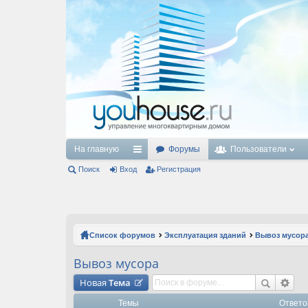
На главную
Форумы
Пользователи
Поиск
Вход
с
Регистрация
ы
лк
и
Список форумов
Эксплуатация зданий
Вывоз мусор
Вывоз мусора
Новая
Тема
Темы
Ответо