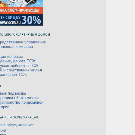
редственное управление
ляющая компания
щие вопросы
дание, работа ТСЖ
ументооборот в ТСЖ
 и собственник жилья
рахование ТСЖ
вые подъезды
ролики об отоплении
устройство придомовой
тории
т и обслуживание
онт
рка