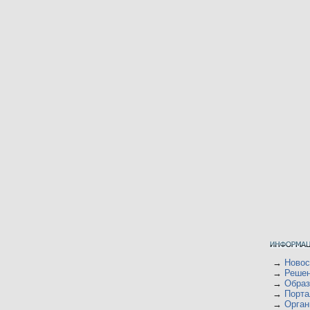
→
Ново
→
Решен
→
Образ
→
Порта
→
Орган