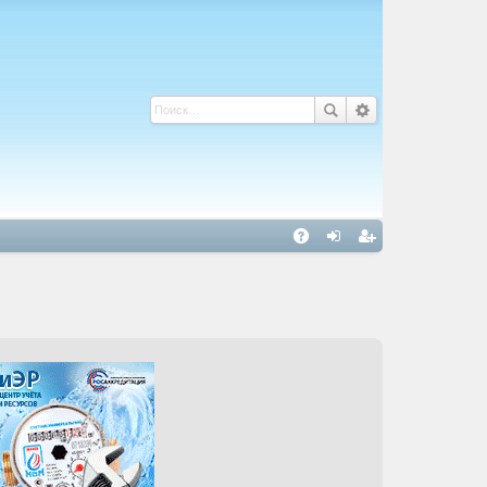
С
A
хо
ег
Q
д
ис
тр
ац
ия