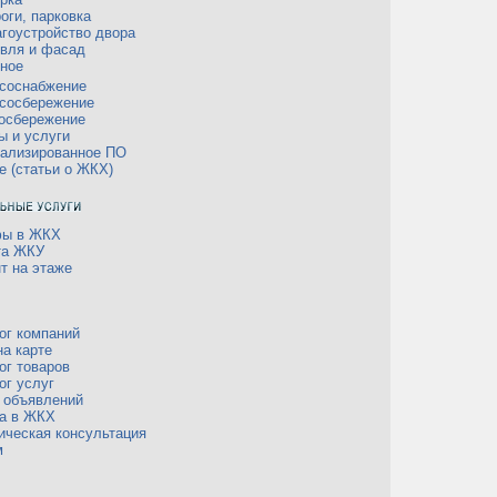
оги, парковка
гоустройство двора
вля и фасад
ное
соснабжение
сосбережение
осбережение
ы и услуги
ализированное ПО
е (статьи о ЖКХ)
фы в ЖКХ
та ЖКУ
т на этаже
ог компаний
а карте
ог товаров
ог услуг
 объявлений
а в ЖКХ
ческая консультация
м