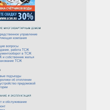
редственное управление
ляющая компания
щие вопросы
дание, работа ТСЖ
ументооборот в ТСЖ
 и собственник жилья
рахование ТСЖ
вые подъезды
ролики об отоплении
устройство придомовой
тории
т и обслуживание
онт
рка