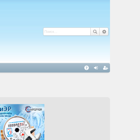
С
A
хо
ег
Q
д
ис
тр
ац
ия