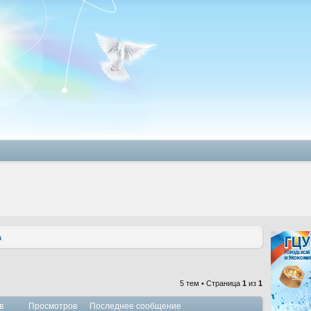
а
5 тем • Страница
1
из
1
в
Просмотров
Последнее сообщение