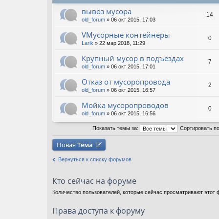
вывоз мусора
14
old_forum
» 06 окт 2015, 17:03
VМусорные контейнеры
0
Larik
» 22 мар 2018, 11:29
Крупный мусор в подъездах
7
old_forum
» 06 окт 2015, 17:01
Отказ от мусоропровода
2
old_forum
» 06 окт 2015, 16:57
Мойка мусоропроводов
0
old_forum
» 06 окт 2015, 16:56
Показать темы за:
Сортировать п
Новая
Тема
Вернуться к списку форумов
Кто сейчас на форуме
Количество пользователей, которые сейчас просматривают этот ф
Права доступа к форуму