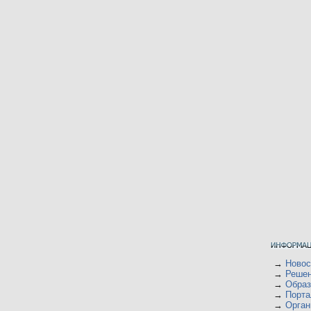
→
Ново
→
Решен
→
Образ
→
Порта
→
Орган