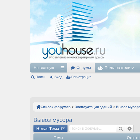
На главную
Форумы
Пользователи
Поиск
Вход
с
Регистрация
ы
лк
и
Список форумов
Эксплуатация зданий
Вывоз мусор
Вывоз мусора
Новая
Тема
Темы
Ответо