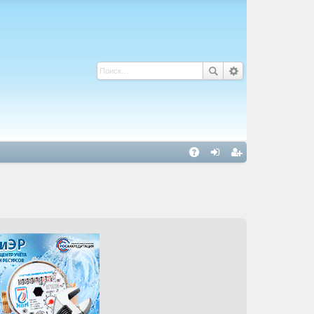
С
A
хо
ег
Q
д
ис
тр
ац
ия