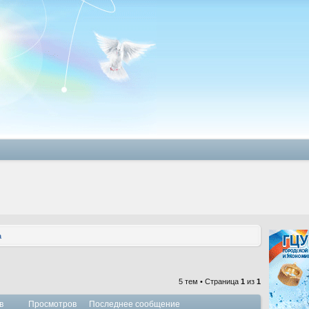
а
5 тем • Страница
1
из
1
в
Просмотров
Последнее сообщение