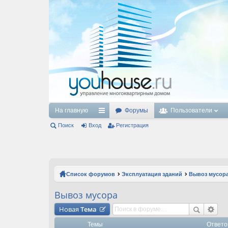
На главную
Форумы
Пользователи
Поиск
Вход
с
Регистрация
ы
лк
и
Список форумов
Эксплуатация зданий
Вывоз мусор
Вывоз мусора
Новая
Тема
Темы
Ответо