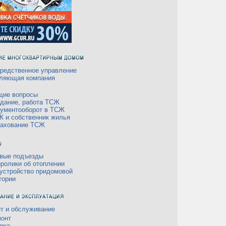
редственное управление
ляющая компания
щие вопросы
дание, работа ТСЖ
ументооборот в ТСЖ
 и собственник жилья
рахование ТСЖ
вые подъезды
ролики об отоплении
устройство придомовой
тории
т и обслуживание
онт
рка