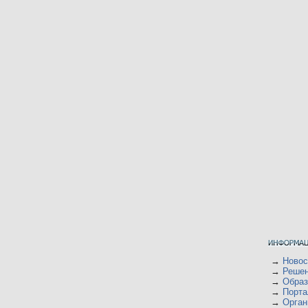
→
Ново
→
Решен
→
Образ
→
Порта
→
Орган