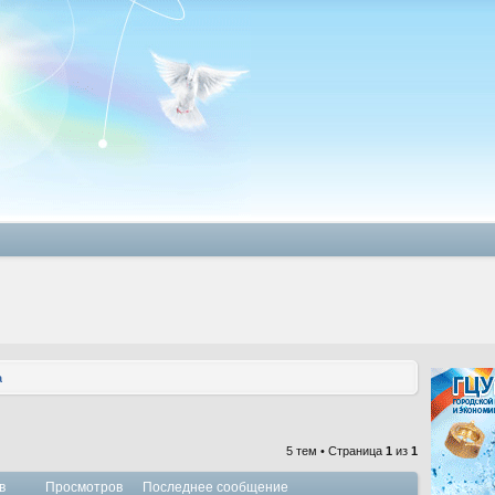
а
5 тем • Страница
1
из
1
в
Просмотров
Последнее сообщение