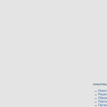
→
Ново
→
Решен
→
Образ
→
Порта
→
Орган