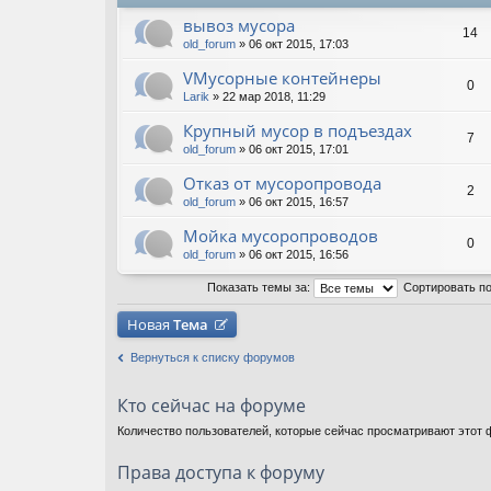
вывоз мусора
14
old_forum
» 06 окт 2015, 17:03
VМусорные контейнеры
0
Larik
» 22 мар 2018, 11:29
Крупный мусор в подъездах
7
old_forum
» 06 окт 2015, 17:01
Отказ от мусоропровода
2
old_forum
» 06 окт 2015, 16:57
Мойка мусоропроводов
0
old_forum
» 06 окт 2015, 16:56
Показать темы за:
Сортировать п
Новая
Тема
Вернуться к списку форумов
Кто сейчас на форуме
Количество пользователей, которые сейчас просматривают этот ф
Права доступа к форуму