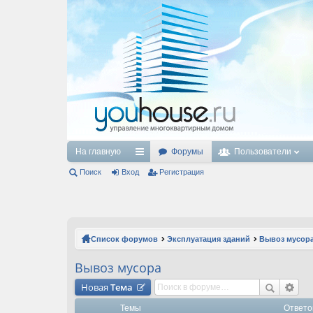
На главную
Форумы
Пользователи
Поиск
Вход
с
Регистрация
ы
лк
и
Список форумов
Эксплуатация зданий
Вывоз мусор
Вывоз мусора
Новая
Тема
Темы
Ответо