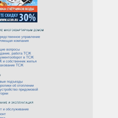
редственное управление
ляющая компания
щие вопросы
дание, работа ТСЖ
ументооборот в ТСЖ
 и собственник жилья
рахование ТСЖ
вые подъезды
ролики об отоплении
устройство придомовой
тории
т и обслуживание
онт
рка