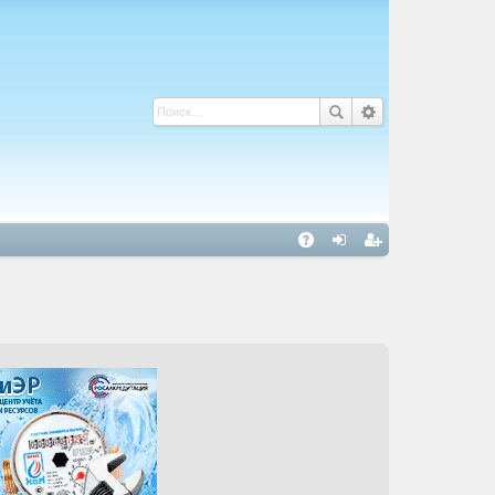
С
A
хо
ег
Q
д
ис
тр
ац
ия