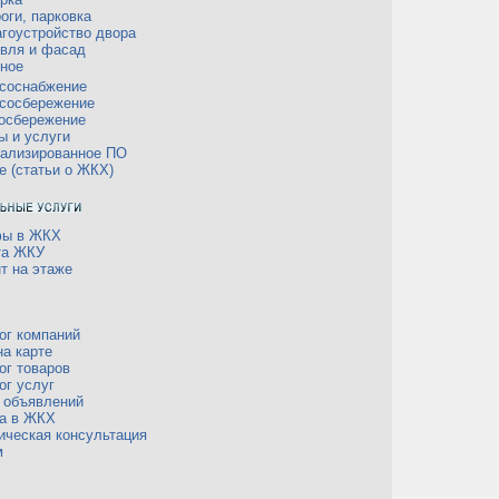
оги, парковка
гоустройство двора
вля и фасад
ное
соснабжение
сосбережение
осбережение
ы и услуги
ализированное ПО
е (статьи о ЖКХ)
фы в ЖКХ
та ЖКУ
т на этаже
ог компаний
а карте
ог товаров
ог услуг
 объявлений
а в ЖКХ
ческая консультация
м