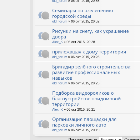
old_forum
» 06 окт 2015, 20:55
Семинары по озеленению
городской среды
old_forum
» 06 окт 2015, 20:52
Рисунки на снегу, как украшение
двора
Alex_K
» 06 окт 2015, 20:28
прилежащая к дому территория
old_forum
» 06 окт 2015, 20:26
Бригадир зелёного строительства:
развитие профессиональных
навыков
old_forum
» 06 окт 2015, 20:25
Подборка видеороликов о
благоустройстве придомовой
территории
Alex_K
» 06 окт 2015, 20:21
Организация площадки для
парковки личного авто
old_forum
» 06 окт 2015, 20:19
Показать темы за:
Сортиров