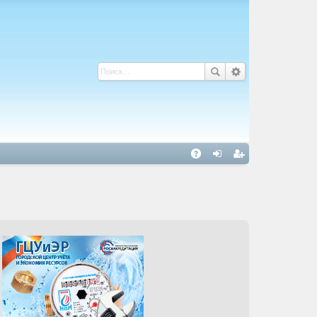
С
A
хо
ег
Q
д
ис
тр
ац
ия