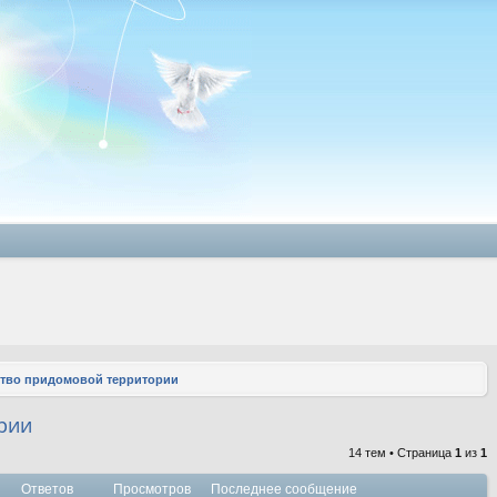
ство придомовой территории
рии
14 тем • Страница
1
из
1
Ответов
Просмотров
Последнее сообщение