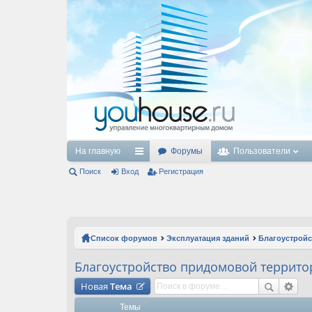
На главную
Форумы
Пользователи
Поиск
Вход
с
Регистрация
ы
лк
и
Список форумов
Эксплуатация зданий
Благоустрой
Благоустройство придомовой террито
Новая
Тема
Темы