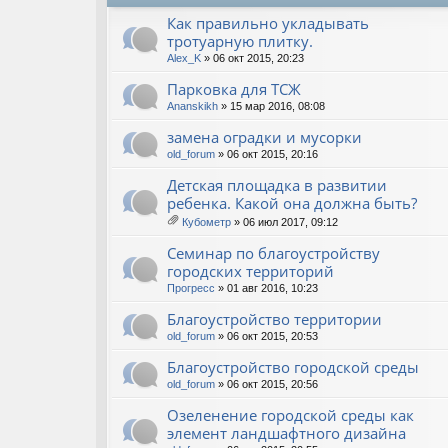
Как правильно укладывать
тротуарную плитку.
Alex_K
» 06 окт 2015, 20:23
Парковка для ТСЖ
Ananskikh
» 15 мар 2016, 08:08
замена оградки и мусорки
old_forum
» 06 окт 2015, 20:16
Детская площадка в развитии
ребенка. Какой она должна быть?
Кубометр
» 06 июл 2017, 09:12
ло
ж
Семинар по благоустройству
ен
городских территорий
ия
Прогресс
» 01 авг 2016, 10:23
Благоустройство территории
old_forum
» 06 окт 2015, 20:53
Благоустройство городской среды
old_forum
» 06 окт 2015, 20:56
Озеленение городской среды как
элемент ландшафтного дизайна