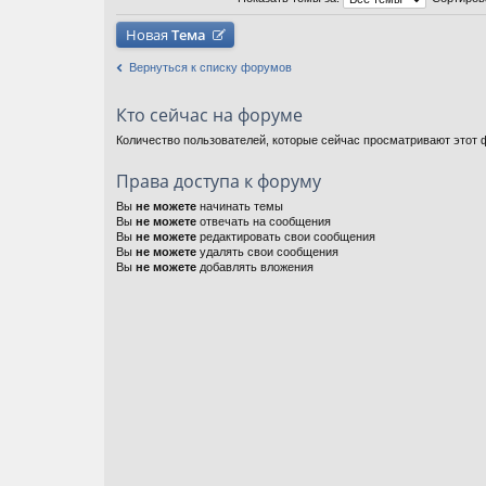
Новая
Тема
Вернуться к списку форумов
Кто сейчас на форуме
Количество пользователей, которые сейчас просматривают этот ф
Права доступа к форуму
Вы
не можете
начинать темы
Вы
не можете
отвечать на сообщения
Вы
не можете
редактировать свои сообщения
Вы
не можете
удалять свои сообщения
Вы
не можете
добавлять вложения