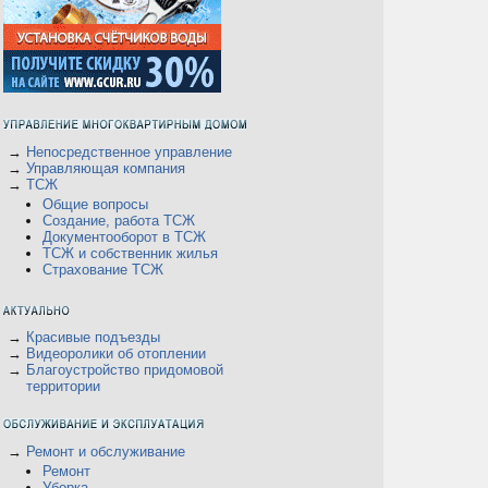
→
Непосредственное управление
→
Управляющая компания
→
ТСЖ
Общие вопросы
Создание, работа ТСЖ
Документооборот в ТСЖ
В
ТСЖ и собственник жилья
Страхование ТСЖ
→
Красивые подъезды
→
Видеоролики об отоплении
→
Благоустройство придомовой
территории
→
Ремонт и обслуживание
Ремонт
Уборка