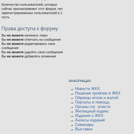
Количество пользователей, которые
сейчас просматривают этот форум: нет
зарегистрированных пользователей и 1
гость
Права доступа к форуму
Вы
не можете
начинать темы
Вы
не можете
отвечать на сообщения
Вы
не можете
редактировать свои
сообщения
Вы
не можете
удалять свои сообщения
Вы
не можете
добавлять вложения
→
Новости ЖКХ
→
Решение проблем в ЖКХ
→
Образцы исков и жалоб
→
Порталы в помощь
→
Органы гос. власти
→
Жилищный кодекс
→
Издания о ЖКХ
→
Анонсы изданий
→
Семинары
→
Выставки