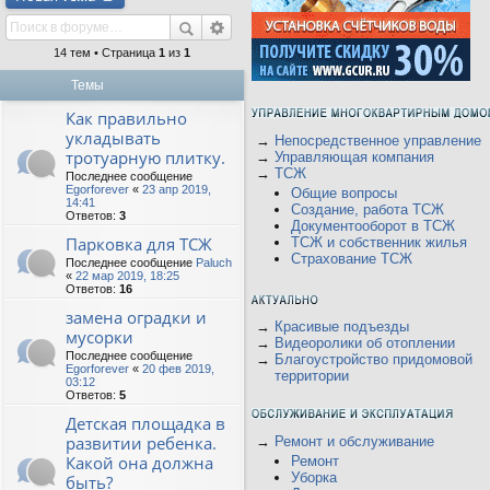
14 тем • Страница
1
из
1
Темы
Как правильно
укладывать
→
Непосредственное управление
тротуарную плитку.
→
Управляющая компания
→
ТСЖ
Последнее сообщение
Egorforever
«
23 апр 2019,
Общие вопросы
14:41
Создание, работа ТСЖ
Ответов:
3
Документооборот в ТСЖ
Парковка для ТСЖ
ТСЖ и собственник жилья
Страхование ТСЖ
Последнее сообщение
Paluch
«
22 мар 2019, 18:25
Ответов:
16
замена оградки и
→
Красивые подъезды
мусорки
→
Видеоролики об отоплении
Последнее сообщение
→
Благоустройство придомовой
Egorforever
«
20 фев 2019,
территории
03:12
Ответов:
5
Детская площадка в
развитии ребенка.
→
Ремонт и обслуживание
Какой она должна
Ремонт
Уборка
быть?