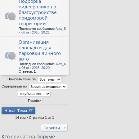
Подборка
видеороликов о
благоустройстве
придомовой
территории
Последнее сообщение
Alex_K
«
06 окт 2015, 20:21
Организация
площадки для
парковки личного
авто
Последнее сообщение
Alex_K
«
06 окт 2015, 20:20
Ответов:
1
Показать темы за:
Сортировать по:
Новая
Тема
14 тем • Страница
1
из
1
Перейти
Кто сейчас на форуме