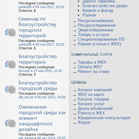
Дороги, парковка
Последнее сообщение
Благоустройство двора
yanka95
«
05 сен 2017, 10:16
Кровля и фасад
Ответов:
2
Разное
Семинар по
→
Ресурсоснабжение
благоустройству
→
Ресурсосбережение
городских
→
Энергосбережение
территорий
→
Товары и услуги
→
Специализированное ПО
Последнее сообщение
→
Разное (статьи о ЖКХ)
yanka95
«
05 сен 2017, 10:13
Ответов:
1
Благоустройство
территории
→
Тарифы в ЖКХ
→
Оплата ЖКУ
Последнее сообщение
Антон3
«
27 ноя 2015, 11:42
→
Ремонт на этаже
Ответов:
7
Благоустройство
городской среды
→
Каталог компаний
Последнее сообщение
→
ЖКХ на карте
old_forum
«
06 окт 2015, 20:56
→
Каталог товаров
→
Каталог услуг
Озеленение
→
Доска объявлений
городской среды как
→
Работа в ЖКХ
элемент
→
Юридическая консультация
→
Форум
ландшафтного
дизайна
Последнее сообщение
old_forum
«
06 окт 2015, 20:55