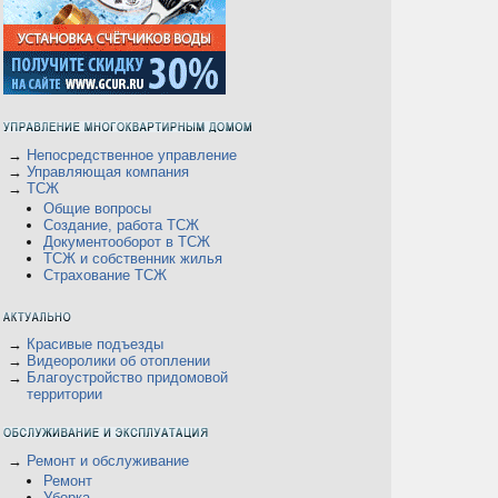
→
Непосредственное управление
→
Управляющая компания
→
ТСЖ
Общие вопросы
Создание, работа ТСЖ
Документооборот в ТСЖ
В
ТСЖ и собственник жилья
Страхование ТСЖ
→
Красивые подъезды
→
Видеоролики об отоплении
→
Благоустройство придомовой
территории
→
Ремонт и обслуживание
Ремонт
Уборка