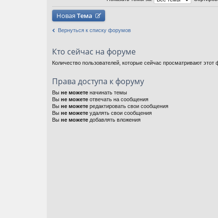
Новая
Тема
Вернуться к списку форумов
Кто сейчас на форуме
Количество пользователей, которые сейчас просматривают этот ф
Права доступа к форуму
Вы
не можете
начинать темы
Вы
не можете
отвечать на сообщения
Вы
не можете
редактировать свои сообщения
Вы
не можете
удалять свои сообщения
Вы
не можете
добавлять вложения