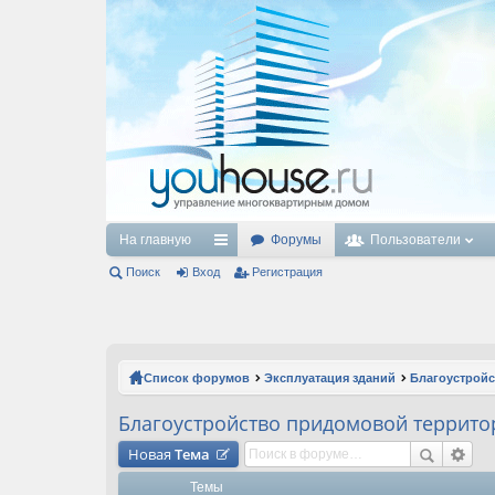
На главную
Форумы
Пользователи
Поиск
Вход
с
Регистрация
ы
лк
и
Список форумов
Эксплуатация зданий
Благоустрой
Благоустройство придомовой террито
Новая
Тема
Темы