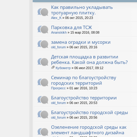
Как правильно укладывать
тротуарную плитку.
Alex_K
» 06 окт 2015, 20:23
Парковка для ТСЖ
Ananskikh
» 15 мар 2016, 08:08
замена оградки и мусорки
old_forum
» 06 окт 2015, 20:16
Детская площадка в развитии
ребенка. Какой она должна быть?
Кубометр
» 06 июл 2017, 09:12
ло
ж
Семинар по благоустройству
ен
городских территорий
ия
Прогресс
» 01 авг 2016, 10:23
Благоустройство территории
old_forum
» 06 окт 2015, 20:53
Благоустройство городской среды
old_forum
» 06 окт 2015, 20:56
Озеленение городской среды как
элемент ландшафтного дизайна