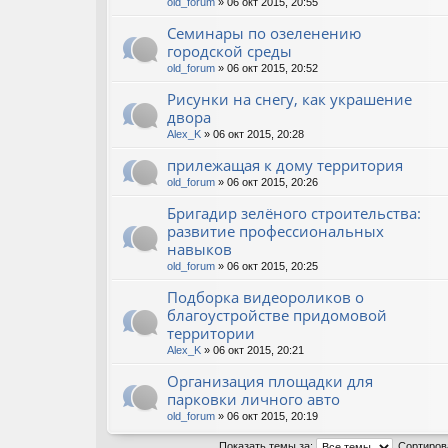
old_forum
» 06 окт 2015, 20:55
Семинары по озеленению
городской среды
old_forum
» 06 окт 2015, 20:52
Рисунки на снегу, как украшение
двора
Alex_K
» 06 окт 2015, 20:28
прилежащая к дому территория
old_forum
» 06 окт 2015, 20:26
Бригадир зелёного строительства:
развитие профессиональных
навыков
old_forum
» 06 окт 2015, 20:25
Подборка видеороликов о
благоустройстве придомовой
территории
Alex_K
» 06 окт 2015, 20:21
Организация площадки для
парковки личного авто
old_forum
» 06 окт 2015, 20:19
Показать темы за:
Сортиров