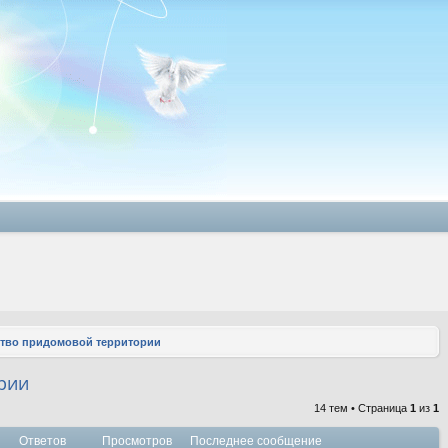
ство придомовой территории
рии
14 тем • Страница
1
из
1
Ответов
Просмотров
Последнее сообщение