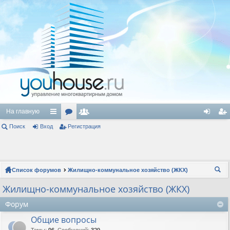
На главную
Поиск
Вход
с
ор
Регистрация
ол
хо
ег
ы
ум
ьз
д
ис
лк
ы
ов
тр
Список форумов
Жилищно-коммунальное хозяйство (ЖКХ)
и
ат
ац
ои
Жилищно-коммунальное хозяйство (ЖКХ)
ел
ия
ск
Форум
и
Общие вопросы
Темы
:
96
,
Сообщений
:
329