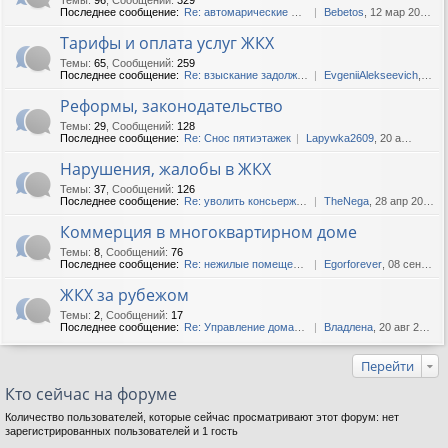
Последнее сообщение:
Re: автомарические шторы в ...
Bebetos
, 12 мар 2025, 13:38
Тарифы и оплата услуг ЖКХ
Темы
:
65
,
Сообщений
:
259
Последнее сообщение:
Re: взыскание задолженности...
EvgeniiAlekseevich
, 12 фев 2020, 06:37
Реформы, законодательство
Темы
:
29
,
Сообщений
:
128
Последнее сообщение:
Re: Снос пятиэтажек
Lapywka2609
, 20 апр 2019, 14:11
Нарушения, жалобы в ЖКХ
Темы
:
37
,
Сообщений
:
126
Последнее сообщение:
Re: уволить консьержа..как??
TheNega
, 28 апр 2020, 11:44
Коммерция в многоквартирном доме
Темы
:
8
,
Сообщений
:
76
Последнее сообщение:
Re: нежилые помещения
Egorforever
, 08 сен 2018, 17:16
ЖКХ за рубежом
Темы
:
2
,
Сообщений
:
17
Последнее сообщение:
Re: Управление домами в Укр...
Владлена
, 20 авг 2018, 13:23
Перейти
Кто сейчас на форуме
Количество пользователей, которые сейчас просматривают этот форум: нет
зарегистрированных пользователей и 1 гость