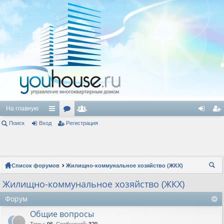
На главную
Поиск
Вход
с
ор
Регистрация
ол
хо
ег
ы
ум
ьз
д
ис
лк
ы
ов
тр
Список форумов
Жилищно-коммунальное хозяйство (ЖКХ)
и
ат
ац
ои
Жилищно-коммунальное хозяйство (ЖКХ)
ел
ия
ск
Форум
и
Общие вопросы
Темы
:
96
,
Сообщений
:
329