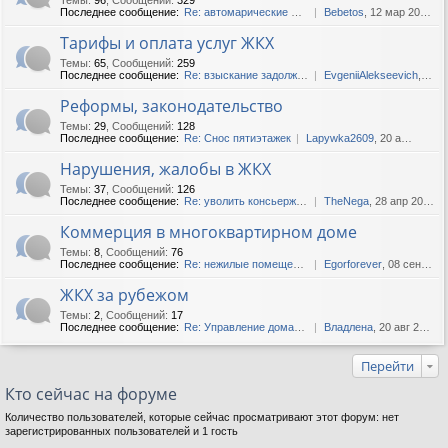
Последнее сообщение:
Re: автомарические шторы в ...
Bebetos
, 12 мар 2025, 13:38
Тарифы и оплата услуг ЖКХ
Темы
:
65
,
Сообщений
:
259
Последнее сообщение:
Re: взыскание задолженности...
EvgeniiAlekseevich
, 12 фев 2020, 06:37
Реформы, законодательство
Темы
:
29
,
Сообщений
:
128
Последнее сообщение:
Re: Снос пятиэтажек
Lapywka2609
, 20 апр 2019, 14:11
Нарушения, жалобы в ЖКХ
Темы
:
37
,
Сообщений
:
126
Последнее сообщение:
Re: уволить консьержа..как??
TheNega
, 28 апр 2020, 11:44
Коммерция в многоквартирном доме
Темы
:
8
,
Сообщений
:
76
Последнее сообщение:
Re: нежилые помещения
Egorforever
, 08 сен 2018, 17:16
ЖКХ за рубежом
Темы
:
2
,
Сообщений
:
17
Последнее сообщение:
Re: Управление домами в Укр...
Владлена
, 20 авг 2018, 13:23
Перейти
Кто сейчас на форуме
Количество пользователей, которые сейчас просматривают этот форум: нет
зарегистрированных пользователей и 1 гость