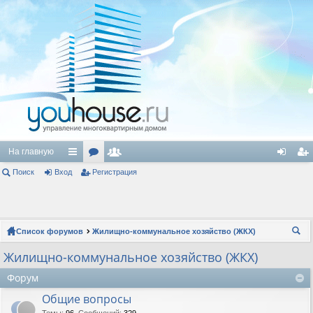
На главную
Поиск
Вход
с
ор
Регистрация
ол
хо
ег
ы
ум
ьз
д
ис
лк
ы
ов
тр
Список форумов
Жилищно-коммунальное хозяйство (ЖКХ)
и
ат
ац
ои
Жилищно-коммунальное хозяйство (ЖКХ)
ел
ия
ск
Форум
и
Общие вопросы
Темы
:
96
,
Сообщений
:
329