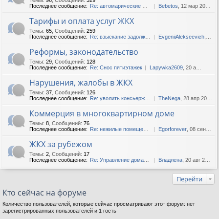
Последнее сообщение:
Re: автомарические шторы в ...
Bebetos
, 12 мар 2025, 13:38
Тарифы и оплата услуг ЖКХ
Темы
:
65
,
Сообщений
:
259
Последнее сообщение:
Re: взыскание задолженности...
EvgeniiAlekseevich
, 12 фев 2020, 06:37
Реформы, законодательство
Темы
:
29
,
Сообщений
:
128
Последнее сообщение:
Re: Снос пятиэтажек
Lapywka2609
, 20 апр 2019, 14:11
Нарушения, жалобы в ЖКХ
Темы
:
37
,
Сообщений
:
126
Последнее сообщение:
Re: уволить консьержа..как??
TheNega
, 28 апр 2020, 11:44
Коммерция в многоквартирном доме
Темы
:
8
,
Сообщений
:
76
Последнее сообщение:
Re: нежилые помещения
Egorforever
, 08 сен 2018, 17:16
ЖКХ за рубежом
Темы
:
2
,
Сообщений
:
17
Последнее сообщение:
Re: Управление домами в Укр...
Владлена
, 20 авг 2018, 13:23
Перейти
Кто сейчас на форуме
Количество пользователей, которые сейчас просматривают этот форум: нет
зарегистрированных пользователей и 1 гость