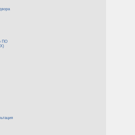
двора
е ПО
Х)
льтация