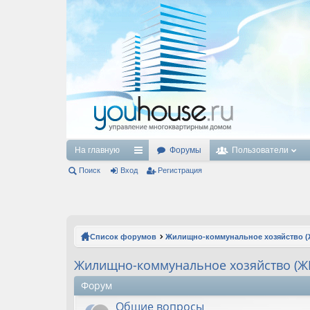
На главную
Форумы
Пользователи
Поиск
Вход
с
Регистрация
ы
лк
и
Список форумов
Жилищно-коммунальное хозяйство (
Жилищно-коммунальное хозяйство (Ж
Форум
Общие вопросы