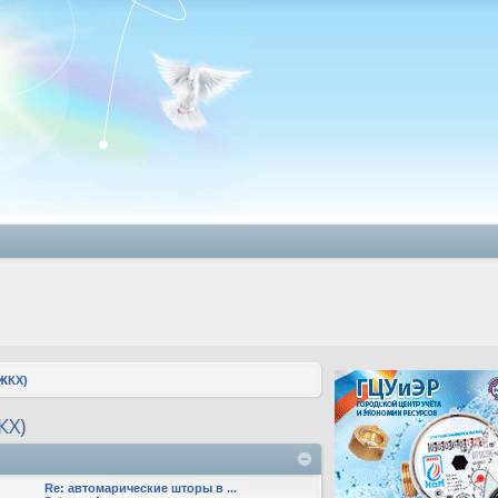
ЖКХ)
КХ)
Re: автомарические шторы в ...