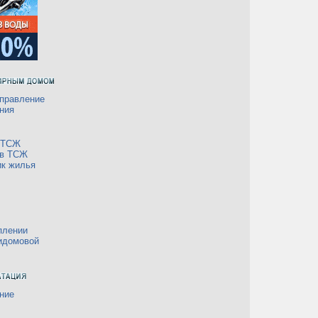
правление
ния
а ТСЖ
 в ТСЖ
ик жилья
плении
идомовой
ние