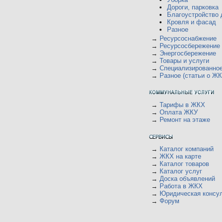
у
ю
щ
Дороги, парковка
с
е
о
Благоустройство 
н
о
Кровля и фасад
и
б
Разное
ю
щ
е
→
Ресурсоснабжение
н
→
Ресурсосбережение
и
→
Энергосбережение
ю
→
Товары и услуги
→
Специализированно
→
Разное (статьи о ЖК
→
Тарифы в ЖКХ
→
Оплата ЖКУ
→
Ремонт на этаже
→
Каталог компаний
→
ЖКХ на карте
→
Каталог товаров
→
Каталог услуг
→
Доска объявлений
→
Работа в ЖКХ
→
Юридическая консу
→
Форум