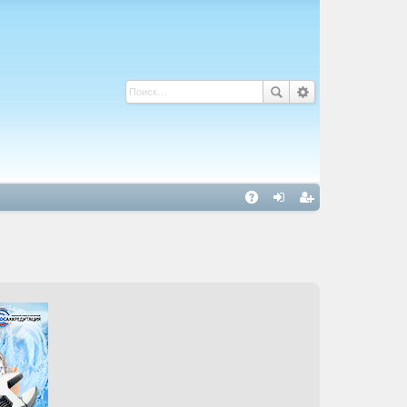
С
A
хо
ег
Q
д
ис
тр
ац
ия