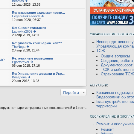
Bebetos
12 мар 2025, 13:38
е
р
е
Re: взыскание задолженности...
йт
EvgeniiAlekseevich
и
12 фев 2020, 06:37
е
к
р
п
е
Re: Снос пятиэтажек
о
йт
Lapywka2609
с
и
20 апр 2019, 14:11
е
л
к
р
е
п
→
Непосредственное у
е
Re: уволить консьержа..как??
д
о
йт
→
Управляющая компа
TheNega
н
с
и
28 апр 2020, 11:44
е
→
ТСЖ
е
л
к
р
м
е
Общие вопросы
п
е
ме
Re: нежилые помещения
у
д
о
Создание, работ
йт
Egorforever
с
н
с
и
Документооборот
08 сен 2018, 17:16
о
е
е
л
к
о
р
ТСЖ и собственн
м
е
п
б
е
Re: Управление домами в Укр...
у
Страхование ТСЖ
д
о
щ
йт
Владлена
с
н
с
е
и
20 авг 2018, 13:23
е
о
е
л
н
к
р
о
м
е
и
п
е
б
у
д
ю
о
йт
щ
Перейти
→
Красивые подъезды
с
н
с
и
е
о
→
Видеоролики об ото
е
л
к
н
о
м
→
Благоустройство пр
е
п
и
б
у
д
территории
о
ю
щ
орум: нет зарегистрированных пользователей и 1 гость
с
н
с
е
о
е
л
н
о
м
е
и
б
у
д
ю
щ
с
→
Ремонт и обслужива
н
е
о
е
Ремонт
н
о
м
и
Уборка
б