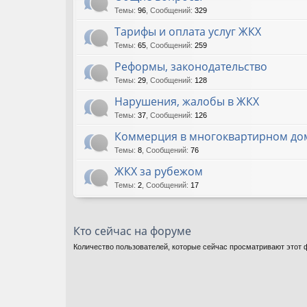
Темы
:
96
,
Сообщений
:
329
Тарифы и оплата услуг ЖКХ
Темы
:
65
,
Сообщений
:
259
Реформы, законодательство
Темы
:
29
,
Сообщений
:
128
Нарушения, жалобы в ЖКХ
Темы
:
37
,
Сообщений
:
126
Коммерция в многоквартирном до
Темы
:
8
,
Сообщений
:
76
ЖКХ за рубежом
Темы
:
2
,
Сообщений
:
17
Кто сейчас на форуме
Количество пользователей, которые сейчас просматривают этот ф