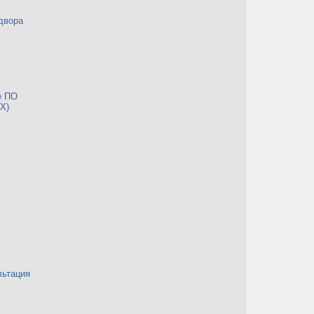
двора
е ПО
Х)
льтация