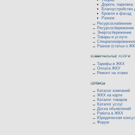
у
ю
щ
Дороги, парковка
с
е
о
Благоустройство 
н
о
Кровля и фасад
и
б
Разное
ю
щ
е
→
Ресурсоснабжение
н
→
Ресурсосбережение
и
→
Энергосбережение
ю
→
Товары и услуги
→
Специализированно
→
Разное (статьи о ЖК
→
Тарифы в ЖКХ
→
Оплата ЖКУ
→
Ремонт на этаже
→
Каталог компаний
→
ЖКХ на карте
→
Каталог товаров
→
Каталог услуг
→
Доска объявлений
→
Работа в ЖКХ
→
Юридическая консу
→
Форум