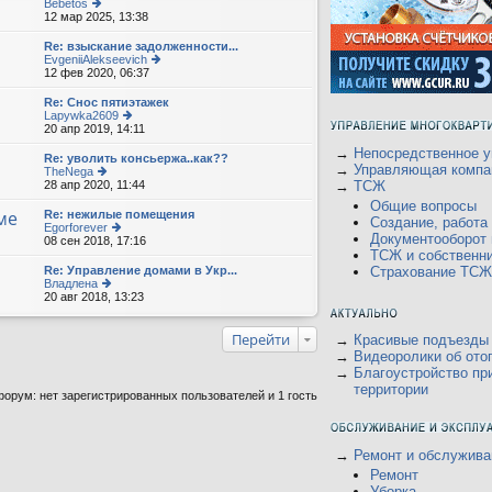
Bebetos
12 мар 2025, 13:38
е
р
е
Re: взыскание задолженности...
йт
EvgeniiAlekseevich
и
12 фев 2020, 06:37
е
к
р
п
е
Re: Снос пятиэтажек
о
йт
Lapywka2609
с
и
20 апр 2019, 14:11
е
л
к
р
е
п
→
Непосредственное у
е
Re: уволить консьержа..как??
д
о
йт
→
Управляющая компа
TheNega
н
с
и
28 апр 2020, 11:44
е
→
ТСЖ
е
л
к
р
м
е
Общие вопросы
п
е
ме
Re: нежилые помещения
у
д
о
Создание, работ
йт
Egorforever
с
н
с
и
Документооборот
08 сен 2018, 17:16
о
е
е
л
к
о
р
ТСЖ и собственн
м
е
п
б
е
Re: Управление домами в Укр...
у
Страхование ТСЖ
д
о
щ
йт
Владлена
с
н
с
е
и
20 авг 2018, 13:23
е
о
е
л
н
к
р
о
м
е
и
п
е
б
у
д
ю
о
йт
щ
Перейти
→
Красивые подъезды
с
н
с
и
е
о
→
Видеоролики об ото
е
л
к
н
о
м
→
Благоустройство пр
е
п
и
б
у
д
территории
о
ю
щ
орум: нет зарегистрированных пользователей и 1 гость
с
н
с
е
о
е
л
н
о
м
е
и
б
у
д
ю
щ
с
→
Ремонт и обслужива
н
е
о
е
Ремонт
н
о
м
и
Уборка
б