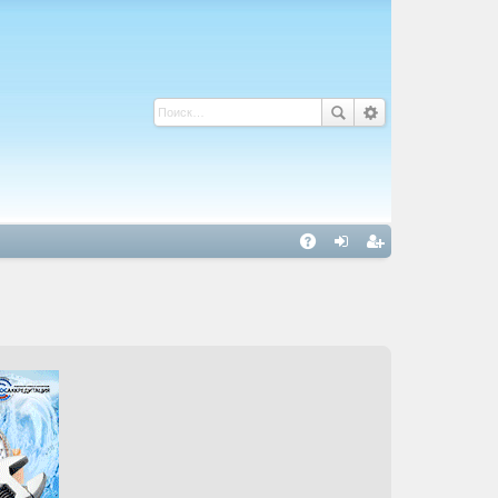
С
A
хо
ег
Q
д
ис
тр
ац
ия