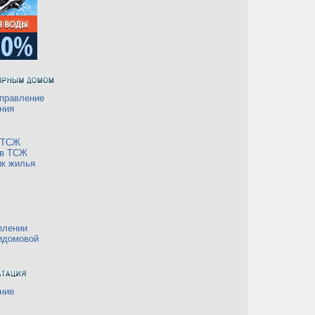
правление
ния
а ТСЖ
 в ТСЖ
ик жилья
плении
идомовой
ние