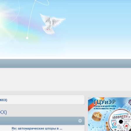
ЖКХ)
КХ)
Re: автомарические шторы в ...