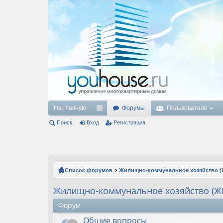
На главную
Форумы
Пользователи
Поиск
Вход
с
Регистрация
ы
лк
и
Список форумов
Жилищно-коммунальное хозяйство (
Жилищно-коммунальное хозяйство (Ж
Форум
Общие вопросы