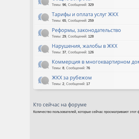
Темы
:
96
,
Сообщений
:
329
Тарифы и оплата услуг ЖКХ
Темы
:
65
,
Сообщений
:
259
Реформы, законодательство
Темы
:
29
,
Сообщений
:
128
Нарушения, жалобы в ЖКХ
Темы
:
37
,
Сообщений
:
126
Коммерция в многоквартирном до
Темы
:
8
,
Сообщений
:
76
ЖКХ за рубежом
Темы
:
2
,
Сообщений
:
17
Кто сейчас на форуме
Количество пользователей, которые сейчас просматривают этот ф