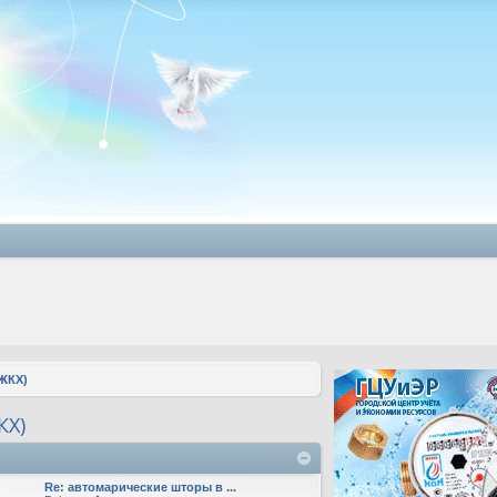
ЖКХ)
КХ)
Re: автомарические шторы в ...