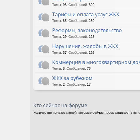
Темы
:
96
,
Сообщений
:
329
Тарифы и оплата услуг ЖКХ
Темы
:
65
,
Сообщений
:
259
Реформы, законодательство
Темы
:
29
,
Сообщений
:
128
Нарушения, жалобы в ЖКХ
Темы
:
37
,
Сообщений
:
126
Коммерция в многоквартирном до
Темы
:
8
,
Сообщений
:
76
ЖКХ за рубежом
Темы
:
2
,
Сообщений
:
17
Кто сейчас на форуме
Количество пользователей, которые сейчас просматривают этот ф