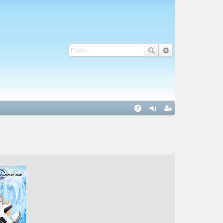
С
A
хо
ег
Q
д
ис
тр
ац
ия