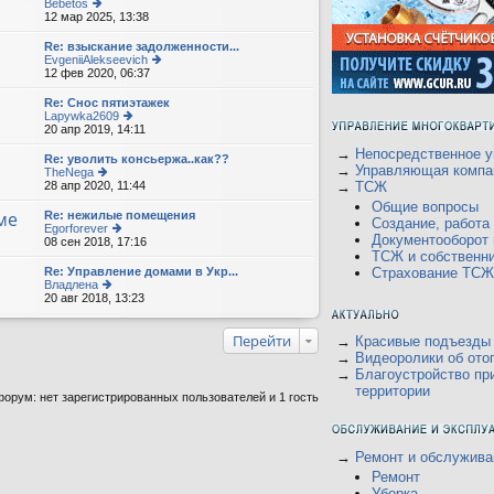
Bebetos
12 мар 2025, 13:38
е
р
е
Re: взыскание задолженности...
йт
EvgeniiAlekseevich
и
12 фев 2020, 06:37
е
к
р
п
е
Re: Снос пятиэтажек
о
йт
Lapywka2609
с
и
20 апр 2019, 14:11
е
л
к
р
е
п
→
Непосредственное у
е
Re: уволить консьержа..как??
д
о
йт
→
Управляющая компа
TheNega
н
с
и
28 апр 2020, 11:44
е
→
ТСЖ
е
л
к
р
м
е
Общие вопросы
п
е
ме
Re: нежилые помещения
у
д
о
Создание, работ
йт
Egorforever
с
н
с
и
Документооборот
08 сен 2018, 17:16
о
е
е
л
к
о
р
ТСЖ и собственн
м
е
п
б
е
Re: Управление домами в Укр...
у
Страхование ТСЖ
д
о
щ
йт
Владлена
с
н
с
е
и
20 авг 2018, 13:23
е
о
е
л
н
к
р
о
м
е
и
п
е
б
у
д
ю
о
йт
щ
Перейти
→
Красивые подъезды
с
н
с
и
е
о
→
Видеоролики об ото
е
л
к
н
о
м
→
Благоустройство пр
е
п
и
б
у
д
территории
о
ю
щ
орум: нет зарегистрированных пользователей и 1 гость
с
н
с
е
о
е
л
н
о
м
е
и
б
у
д
ю
щ
с
→
Ремонт и обслужива
н
е
о
е
Ремонт
н
о
м
и
Уборка
б