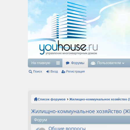
На главную
Форумы
Пользователи
Поиск
Вход
с
Регистрация
ы
лк
и
Список форумов
Жилищно-коммунальное хозяйство (
Жилищно-коммунальное хозяйство (Ж
Форум
Общие вопросы