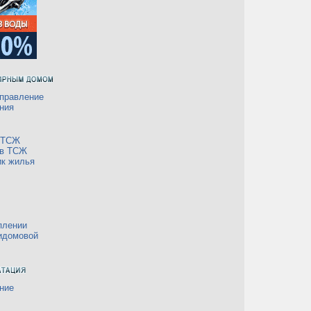
правление
ния
а ТСЖ
 в ТСЖ
ик жилья
плении
идомовой
ние