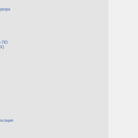
двора
е ПО
Х)
льтация