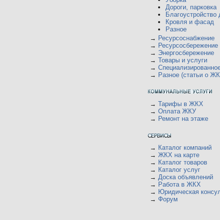
у
ю
щ
Дороги, парковка
с
е
о
Благоустройство 
н
о
Кровля и фасад
и
б
Разное
ю
щ
е
→
Ресурсоснабжение
н
→
Ресурсосбережение
и
→
Энергосбережение
ю
→
Товары и услуги
→
Специализированно
→
Разное (статьи о ЖК
→
Тарифы в ЖКХ
→
Оплата ЖКУ
→
Ремонт на этаже
→
Каталог компаний
→
ЖКХ на карте
→
Каталог товаров
→
Каталог услуг
→
Доска объявлений
→
Работа в ЖКХ
→
Юридическая консу
→
Форум