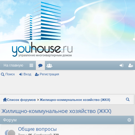
На главную
Поиск
Вход
с
ор
Регистрация
ол
хо
ег
ы
ум
ьз
д
ис
лк
ы
ов
тр
Список форумов
Жилищно-коммунальное хозяйство (ЖКХ)
и
ат
ац
ои
Жилищно-коммунальное хозяйство (ЖКХ)
ел
ия
ск
Форум
и
Общие вопросы
Темы
:
96
,
Сообщений
:
329