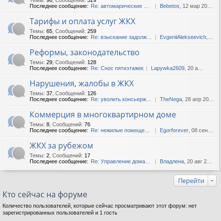
Последнее сообщение:
Re: автомарические шторы в ...
Bebetos
, 12 мар 2025, 13:38
Тарифы и оплата услуг ЖКХ
Темы
:
65
,
Сообщений
:
259
Последнее сообщение:
Re: взыскание задолженности...
EvgeniiAlekseevich
, 12 фев 2020, 06:37
Реформы, законодательство
Темы
:
29
,
Сообщений
:
128
Последнее сообщение:
Re: Снос пятиэтажек
Lapywka2609
, 20 апр 2019, 14:11
Нарушения, жалобы в ЖКХ
Темы
:
37
,
Сообщений
:
126
Последнее сообщение:
Re: уволить консьержа..как??
TheNega
, 28 апр 2020, 11:44
Коммерция в многоквартирном доме
Темы
:
8
,
Сообщений
:
76
Последнее сообщение:
Re: нежилые помещения
Egorforever
, 08 сен 2018, 17:16
ЖКХ за рубежом
Темы
:
2
,
Сообщений
:
17
Последнее сообщение:
Re: Управление домами в Укр...
Владлена
, 20 авг 2018, 13:23
Перейти
Кто сейчас на форуме
Количество пользователей, которые сейчас просматривают этот форум: нет
зарегистрированных пользователей и 1 гость