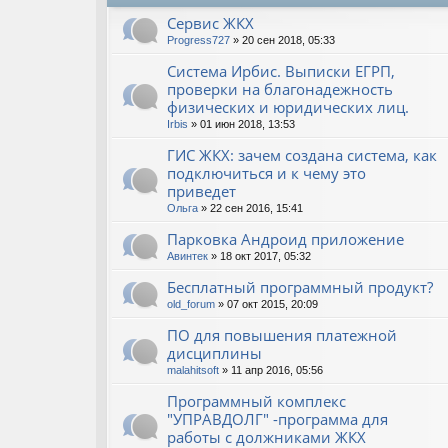
Сервис ЖКХ
Progress727
» 20 сен 2018, 05:33
Система Ирбис. Выписки ЕГРП,
проверки на благонадежность
физических и юридических лиц.
Irbis
» 01 июн 2018, 13:53
ГИС ЖКХ: зачем создана система, как
подключиться и к чему это
приведет
Ольга
» 22 сен 2016, 15:41
Парковка Андроид приложение
Авинтек
» 18 окт 2017, 05:32
Бесплатный программный продукт?
old_forum
» 07 окт 2015, 20:09
ПО для повышения платежной
дисциплины
malahitsoft
» 11 апр 2016, 05:56
Программный комплекс
"УПРАВДОЛГ" -программа для
работы с должниками ЖКХ