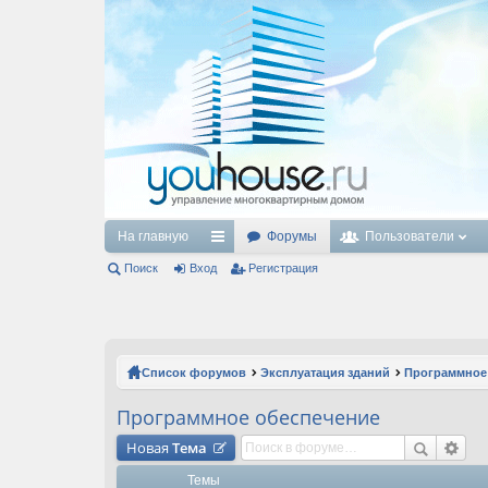
На главную
Форумы
Пользователи
Поиск
Вход
с
Регистрация
ы
лк
и
Список форумов
Эксплуатация зданий
Программное
Программное обеспечение
Новая
Тема
Темы