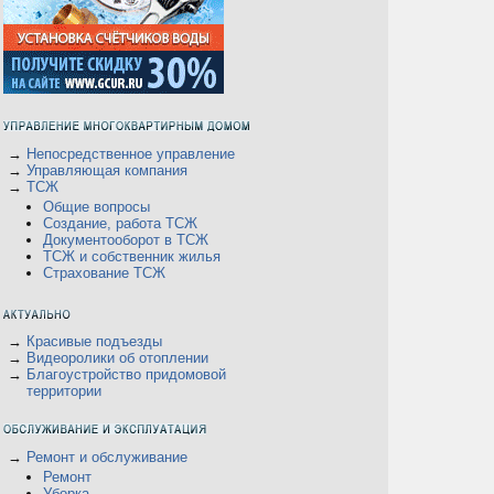
→
Непосредственное управление
→
Управляющая компания
→
ТСЖ
Общие вопросы
Создание, работа ТСЖ
Документооборот в ТСЖ
ТСЖ и собственник жилья
Страхование ТСЖ
→
Красивые подъезды
→
Видеоролики об отоплении
→
Благоустройство придомовой
территории
→
Ремонт и обслуживание
Ремонт
Уборка