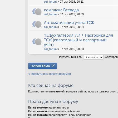
old_forum
» 07 окт 2015, 20:11
комплекс Всеведа
old_forum
» 07 окт 2015, 20:09
Автоматизация учета ТСЖ
old_forum
» 07 окт 2015, 20:04
1С:Бухгалтерия 7.7 + Настройка для
ТСЖ (квартирный и паспортный
учёт)
old_forum
» 07 окт 2015, 20:03
Показать темы за:
Сортиров
Новая
Тема
Вернуться к списку форумов
Кто сейчас на форуме
Количество пользователей, которые сейчас просматривают этот ф
Права доступа к форуму
Вы
не можете
начинать темы
Вы
не можете
отвечать на сообщения
Вы
не можете
редактировать свои сообщения