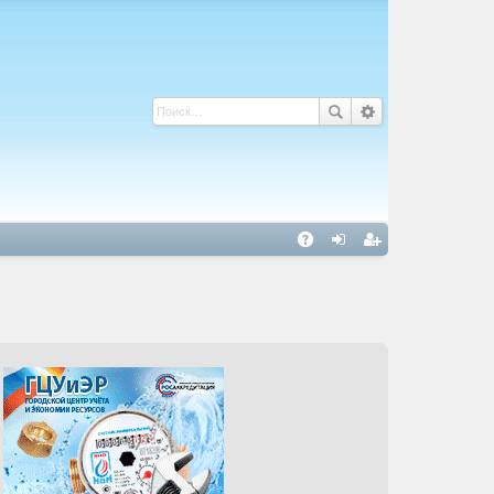
С
A
хо
ег
Q
д
ис
тр
ац
ия