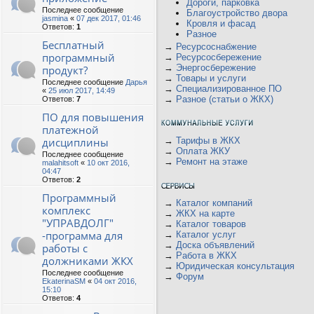
Дороги, парковка
Последнее сообщение
Благоустройство двора
jasmina
«
07 дек 2017, 01:46
Кровля и фасад
Ответов:
1
Разное
Бесплатный
→
Ресурсоснабжение
программный
→
Ресурсосбережение
→
Энергосбережение
продукт?
→
Товары и услуги
Последнее сообщение
Дарья
→
Специализированное ПО
«
25 июл 2017, 14:49
→
Разное (статьи о ЖКХ)
Ответов:
7
ПО для повышения
платежной
дисциплины
→
Тарифы в ЖКХ
→
Оплата ЖКУ
Последнее сообщение
→
Ремонт на этаже
malahitsoft
«
10 окт 2016,
04:47
Ответов:
2
Программный
→
Каталог компаний
комплекс
→
ЖКХ на карте
"УПРАВДОЛГ"
→
Каталог товаров
-программа для
→
Каталог услуг
→
Доска объявлений
работы с
→
Работа в ЖКХ
должниками ЖКХ
→
Юридическая консультация
Последнее сообщение
→
Форум
EkaterinaSM
«
04 окт 2016,
15:10
Ответов:
4