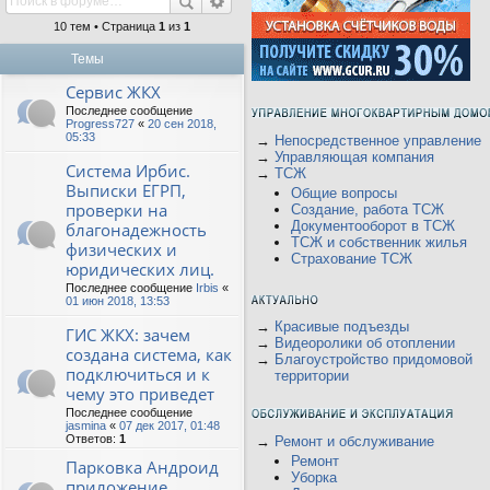
10 тем • Страница
1
из
1
Темы
Сервис ЖКХ
Последнее сообщение
Progress727
«
20 сен 2018,
05:33
→
Непосредственное управление
→
Управляющая компания
Система Ирбис.
→
ТСЖ
Выписки ЕГРП,
Общие вопросы
проверки на
Создание, работа ТСЖ
Документооборот в ТСЖ
благонадежность
ТСЖ и собственник жилья
физических и
Страхование ТСЖ
юридических лиц.
Последнее сообщение
Irbis
«
01 июн 2018, 13:53
→
Красивые подъезды
ГИС ЖКХ: зачем
→
Видеоролики об отоплении
создана система, как
→
Благоустройство придомовой
подключиться и к
территории
чему это приведет
Последнее сообщение
jasmina
«
07 дек 2017, 01:48
Ответов:
1
→
Ремонт и обслуживание
Ремонт
Парковка Андроид
Уборка
приложение