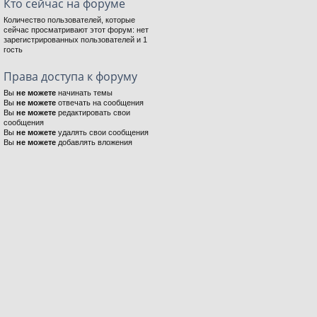
Кто сейчас на форуме
Количество пользователей, которые
сейчас просматривают этот форум: нет
зарегистрированных пользователей и 1
гость
Права доступа к форуму
Вы
не можете
начинать темы
Вы
не можете
отвечать на сообщения
Вы
не можете
редактировать свои
сообщения
Вы
не можете
удалять свои сообщения
Вы
не можете
добавлять вложения