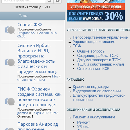
10 тем • Страница
1
из
1
Темы
Сервис ЖКХ
Последнее сообщение
Progress727
«
20 сен 2018,
05:33
→
Непосредственное управление
→
Управляющая компания
Система Ирбис.
→
ТСЖ
Выписки ЕГРП,
Общие вопросы
проверки на
Создание, работа ТСЖ
Документооборот в ТСЖ
благонадежность
ТСЖ и собственник жилья
физических и
Страхование ТСЖ
юридических лиц.
Последнее сообщение
Irbis
«
01 июн 2018, 13:53
→
Красивые подъезды
ГИС ЖКХ: зачем
→
Видеоролики об отоплении
создана система, как
→
Благоустройство придомовой
подключиться и к
территории
чему это приведет
Последнее сообщение
jasmina
«
07 дек 2017, 01:48
Ответов:
1
→
Ремонт и обслуживание
Ремонт
Парковка Андроид
Уборка
приложение