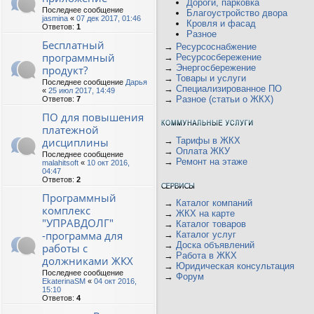
Дороги, парковка
Последнее сообщение
Благоустройство двора
jasmina
«
07 дек 2017, 01:46
Кровля и фасад
Ответов:
1
Разное
Бесплатный
→
Ресурсоснабжение
программный
→
Ресурсосбережение
→
Энергосбережение
продукт?
→
Товары и услуги
Последнее сообщение
Дарья
→
Специализированное ПО
«
25 июл 2017, 14:49
→
Разное (статьи о ЖКХ)
Ответов:
7
ПО для повышения
платежной
дисциплины
→
Тарифы в ЖКХ
→
Оплата ЖКУ
Последнее сообщение
→
Ремонт на этаже
malahitsoft
«
10 окт 2016,
04:47
Ответов:
2
Программный
→
Каталог компаний
комплекс
→
ЖКХ на карте
"УПРАВДОЛГ"
→
Каталог товаров
-программа для
→
Каталог услуг
→
Доска объявлений
работы с
→
Работа в ЖКХ
должниками ЖКХ
→
Юридическая консультация
Последнее сообщение
→
Форум
EkaterinaSM
«
04 окт 2016,
15:10
Ответов:
4