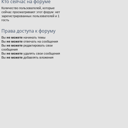
Кто сейчас на форуме
Количество пользователей, которые
сейчас просматривают этот форум: нет
зарегистрированных пользователей и 1
гость
Права доступа к форуму
Вы
не можете
начинать темы
Вы
не можете
отвечать на сообщения
Вы
не можете
редактировать свои
сообщения
Вы
не можете
удалять свои сообщения
Вы
не можете
добавлять вложения