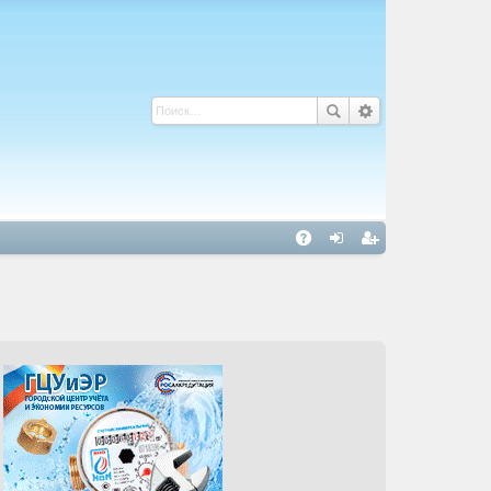
С
A
хо
ег
Q
д
ис
тр
ац
ия