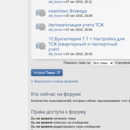
old_forum
» 07 окт 2015, 20:11
комплекс Всеведа
old_forum
» 07 окт 2015, 20:09
Автоматизация учета ТСЖ
old_forum
» 07 окт 2015, 20:04
1С:Бухгалтерия 7.7 + Настройка для
ТСЖ (квартирный и паспортный
учёт)
old_forum
» 07 окт 2015, 20:03
Показать темы за:
Сортиров
Новая
Тема
Вернуться к списку форумов
Кто сейчас на форуме
Количество пользователей, которые сейчас просматривают этот ф
Права доступа к форуму
Вы
не можете
начинать темы
Вы
не можете
отвечать на сообщения
Вы
не можете
редактировать свои сообщения