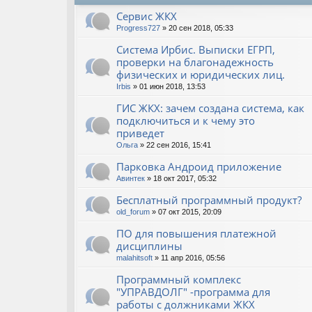
Сервис ЖКХ
Progress727
» 20 сен 2018, 05:33
Система Ирбис. Выписки ЕГРП,
проверки на благонадежность
физических и юридических лиц.
Irbis
» 01 июн 2018, 13:53
ГИС ЖКХ: зачем создана система, как
подключиться и к чему это
приведет
Ольга
» 22 сен 2016, 15:41
Парковка Андроид приложение
Авинтек
» 18 окт 2017, 05:32
Бесплатный программный продукт?
old_forum
» 07 окт 2015, 20:09
ПО для повышения платежной
дисциплины
malahitsoft
» 11 апр 2016, 05:56
Программный комплекс
"УПРАВДОЛГ" -программа для
работы с должниками ЖКХ