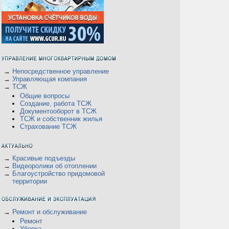
→
Непосредственное управление
→
Управляющая компания
→
ТСЖ
Общие вопросы
Создание, работа ТСЖ
Документооборот в ТСЖ
ТСЖ и собственник жилья
Страхование ТСЖ
→
Красивые подъезды
→
Видеоролики об отоплении
→
Благоустройство придомовой
территории
→
Ремонт и обслуживание
Ремонт
Уборка