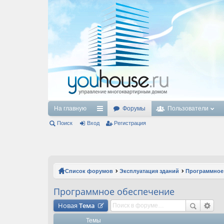
На главную
Форумы
Пользователи
Поиск
Вход
с
Регистрация
ы
лк
и
Список форумов
Эксплуатация зданий
Программное
Программное обеспечение
Новая
Тема
Темы