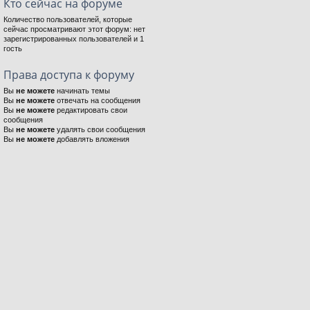
Кто сейчас на форуме
Количество пользователей, которые
сейчас просматривают этот форум: нет
зарегистрированных пользователей и 1
гость
Права доступа к форуму
Вы
не можете
начинать темы
Вы
не можете
отвечать на сообщения
Вы
не можете
редактировать свои
сообщения
Вы
не можете
удалять свои сообщения
Вы
не можете
добавлять вложения