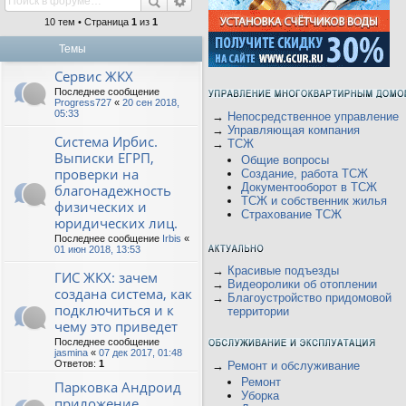
10 тем • Страница
1
из
1
Темы
Сервис ЖКХ
Последнее сообщение
Progress727
«
20 сен 2018,
05:33
→
Непосредственное управление
→
Управляющая компания
Система Ирбис.
→
ТСЖ
Выписки ЕГРП,
Общие вопросы
проверки на
Создание, работа ТСЖ
Документооборот в ТСЖ
благонадежность
ТСЖ и собственник жилья
физических и
Страхование ТСЖ
юридических лиц.
Последнее сообщение
Irbis
«
01 июн 2018, 13:53
→
Красивые подъезды
ГИС ЖКХ: зачем
→
Видеоролики об отоплении
создана система, как
→
Благоустройство придомовой
подключиться и к
территории
чему это приведет
Последнее сообщение
jasmina
«
07 дек 2017, 01:48
Ответов:
1
→
Ремонт и обслуживание
Ремонт
Парковка Андроид
Уборка
приложение