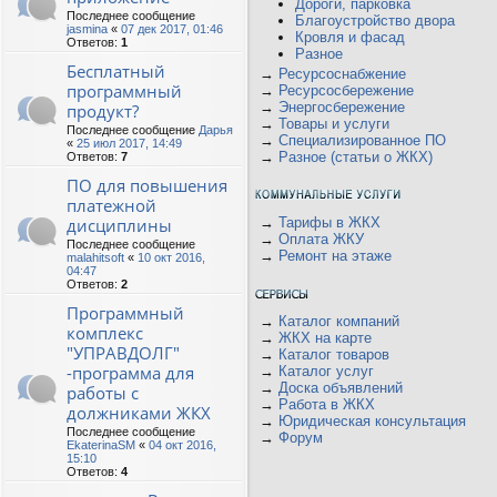
Дороги, парковка
Последнее сообщение
Благоустройство двора
jasmina
«
07 дек 2017, 01:46
Кровля и фасад
Ответов:
1
Разное
Бесплатный
→
Ресурсоснабжение
программный
→
Ресурсосбережение
→
Энергосбережение
продукт?
→
Товары и услуги
Последнее сообщение
Дарья
→
Специализированное ПО
«
25 июл 2017, 14:49
→
Разное (статьи о ЖКХ)
Ответов:
7
ПО для повышения
платежной
дисциплины
→
Тарифы в ЖКХ
→
Оплата ЖКУ
Последнее сообщение
→
Ремонт на этаже
malahitsoft
«
10 окт 2016,
04:47
Ответов:
2
Программный
→
Каталог компаний
комплекс
→
ЖКХ на карте
"УПРАВДОЛГ"
→
Каталог товаров
-программа для
→
Каталог услуг
→
Доска объявлений
работы с
→
Работа в ЖКХ
должниками ЖКХ
→
Юридическая консультация
Последнее сообщение
→
Форум
EkaterinaSM
«
04 окт 2016,
15:10
Ответов:
4