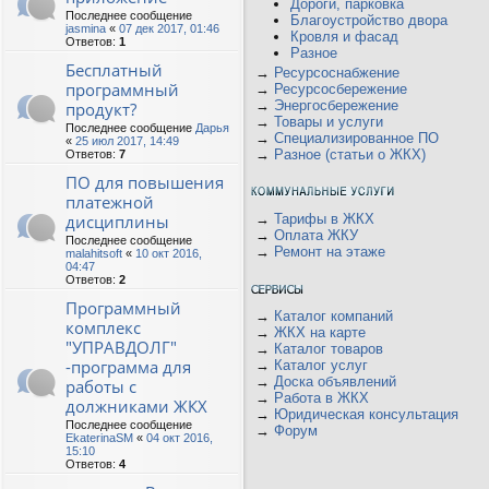
Дороги, парковка
Последнее сообщение
Благоустройство двора
jasmina
«
07 дек 2017, 01:46
Кровля и фасад
Ответов:
1
Разное
Бесплатный
→
Ресурсоснабжение
программный
→
Ресурсосбережение
→
Энергосбережение
продукт?
→
Товары и услуги
Последнее сообщение
Дарья
→
Специализированное ПО
«
25 июл 2017, 14:49
→
Разное (статьи о ЖКХ)
Ответов:
7
ПО для повышения
платежной
дисциплины
→
Тарифы в ЖКХ
→
Оплата ЖКУ
Последнее сообщение
→
Ремонт на этаже
malahitsoft
«
10 окт 2016,
04:47
Ответов:
2
Программный
→
Каталог компаний
комплекс
→
ЖКХ на карте
"УПРАВДОЛГ"
→
Каталог товаров
-программа для
→
Каталог услуг
→
Доска объявлений
работы с
→
Работа в ЖКХ
должниками ЖКХ
→
Юридическая консультация
Последнее сообщение
→
Форум
EkaterinaSM
«
04 окт 2016,
15:10
Ответов:
4