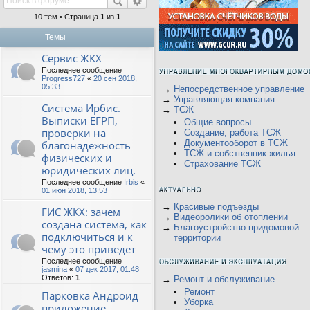
10 тем • Страница
1
из
1
Темы
Сервис ЖКХ
Последнее сообщение
Progress727
«
20 сен 2018,
05:33
→
Непосредственное управление
→
Управляющая компания
Система Ирбис.
→
ТСЖ
Выписки ЕГРП,
Общие вопросы
проверки на
Создание, работа ТСЖ
Документооборот в ТСЖ
благонадежность
ТСЖ и собственник жилья
физических и
Страхование ТСЖ
юридических лиц.
Последнее сообщение
Irbis
«
01 июн 2018, 13:53
→
Красивые подъезды
ГИС ЖКХ: зачем
→
Видеоролики об отоплении
создана система, как
→
Благоустройство придомовой
подключиться и к
территории
чему это приведет
Последнее сообщение
jasmina
«
07 дек 2017, 01:48
Ответов:
1
→
Ремонт и обслуживание
Ремонт
Парковка Андроид
Уборка
приложение