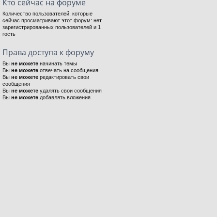
Кто сейчас на форуме
Количество пользователей, которые
сейчас просматривают этот форум: нет
зарегистрированных пользователей и 1
гость
Права доступа к форуму
Вы
не можете
начинать темы
Вы
не можете
отвечать на сообщения
Вы
не можете
редактировать свои
сообщения
Вы
не можете
удалять свои сообщения
Вы
не можете
добавлять вложения