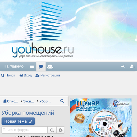
На главную
Поиск
Вход
с
ор
Регистрация
ол
хо
ег
ы
ум
ьз
д
ис
лк
ы
ов
тр
Список форумов
Эксплуатация зданий
Уборка помещений
П
и
ат
ац
ои
Уборка помещений
ел
ия
ск
Новая
Тема
и