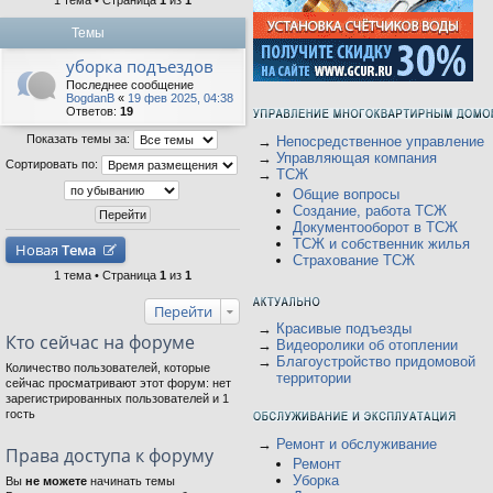
1 тема • Страница
1
из
1
Темы
уборка подъездов
Последнее сообщение
BogdanB
«
19 фев 2025, 04:38
Ответов:
19
Показать темы за:
→
Непосредственное управление
→
Управляющая компания
Сортировать по:
→
ТСЖ
Общие вопросы
Создание, работа ТСЖ
Документооборот в ТСЖ
ТСЖ и собственник жилья
Новая
Тема
Страхование ТСЖ
1 тема • Страница
1
из
1
Перейти
→
Красивые подъезды
Кто сейчас на форуме
→
Видеоролики об отоплении
→
Благоустройство придомовой
Количество пользователей, которые
территории
сейчас просматривают этот форум: нет
зарегистрированных пользователей и 1
гость
→
Ремонт и обслуживание
Права доступа к форуму
Ремонт
Уборка
Вы
не можете
начинать темы