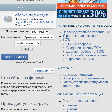
1 тема • Страница
1
из
1
Темы
уборка подъездов
Последнее сообщение
BogdanB
«
19 фев 2025, 04:38
Ответов:
19
Показать темы за:
→
Непосредственное управление
→
Управляющая компания
Сортировать по:
→
ТСЖ
Общие вопросы
Создание, работа ТСЖ
Документооборот в ТСЖ
ТСЖ и собственник жилья
Новая
Тема
Страхование ТСЖ
1 тема • Страница
1
из
1
Перейти
→
Красивые подъезды
Кто сейчас на форуме
→
Видеоролики об отоплении
→
Благоустройство придомовой
Количество пользователей, которые
территории
сейчас просматривают этот форум: нет
зарегистрированных пользователей и 1
гость
→
Ремонт и обслуживание
Права доступа к форуму
Ремонт
Уборка
Вы
не можете
начинать темы