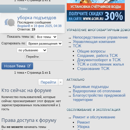
1 тема • Страница
1
из
1
Темы
уборка подъездов
Последнее сообщение
BogdanB
«
19 фев 2025, 04:38
Ответов:
19
Показать темы за:
→
Непосредственное управление
→
Управляющая компания
Сортировать по:
→
ТСЖ
Общие вопросы
Создание, работа ТСЖ
Документооборот в ТСЖ
ТСЖ и собственник жилья
Новая
Тема
Страхование ТСЖ
1 тема • Страница
1
из
1
Перейти
→
Красивые подъезды
Кто сейчас на форуме
→
Видеоролики об отоплении
→
Благоустройство придомовой
Количество пользователей, которые
территории
сейчас просматривают этот форум: нет
зарегистрированных пользователей и 1
гость
→
Ремонт и обслуживание
Права доступа к форуму
Ремонт
Уборка
Вы
не можете
начинать темы