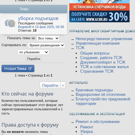
1 тема • Страница
1
из
1
Темы
уборка подъездов
Последнее сообщение
BogdanB
«
19 фев 2025, 04:38
Ответов:
19
Показать темы за:
→
Непосредственное управление
→
Управляющая компания
Сортировать по:
→
ТСЖ
Общие вопросы
Создание, работа ТСЖ
Документооборот в ТСЖ
ТСЖ и собственник жилья
Новая
Тема
Страхование ТСЖ
1 тема • Страница
1
из
1
Перейти
→
Красивые подъезды
Кто сейчас на форуме
→
Видеоролики об отоплении
→
Благоустройство придомовой
Количество пользователей, которые
территории
сейчас просматривают этот форум: нет
зарегистрированных пользователей и 1
гость
→
Ремонт и обслуживание
Права доступа к форуму
Ремонт
Уборка
Вы
не можете
начинать темы